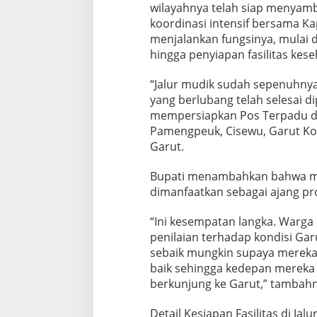
wilayahnya telah siap menyamb
koordinasi intensif bersama Kap
menjalankan fungsinya, mulai da
hingga penyiapan fasilitas kese
“Jalur mudik sudah sepenuhnya b
yang berlubang telah selesai d
mempersiapkan Pos Terpadu di 
Pamengpeuk, Cisewu, Garut Kot
Garut.
Bupati menambahkan bahwa m
dimanfaatkan sebagai ajang pr
“Ini kesempatan langka. Warg
penilaian terhadap kondisi Gar
sebaik mungkin supaya merek
baik sehingga kedepan mereka
berkunjung ke Garut,” tambahn
Detail Kesiapan Fasilitas di Ja