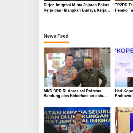
Dirjen Imigrasi Minta Jajaran Fokus
TP2DD Ter
Kerja dan Hilangkan Budaya Kerja
Pemko Ta
Lama yang Tidak Patut
Kerjasam
Pemko Tan
Peningka
Digitalisa
News Feed
MKD DPR RI Apresiasi Polresta
Hari Kope
Bandung atas Keberhasilan dalam
Prabowo 
Pelayanan dan Penegakan Hukum
dan Selu
Nasional