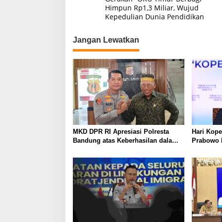
pos
Himpun Rp1,3 Miliar, Wujud
Kepedulian Dunia Pendidikan
Jangan Lewatkan
MKD DPR RI Apresiasi Polresta
Hari Kope
Bandung atas Keberhasilan dalam
Prabowo 
Pelayanan dan Penegakan Hukum
dan Selu
Nasional