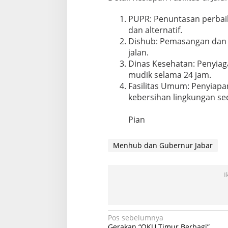
PUPR: Penuntasan perbaik
dan alternatif.
Dishub: Pemasangan dan
jalan.
Dinas Kesehatan: Penyiag
mudik selama 24 jam.
Fasilitas Umum: Penyiapa
kebersihan lingkungan sec
Pian
Menhub dan Gubernur Jabar
I
Navigasi
Pos sebelumnya
Gerakan “OKU Timur Berbagi”