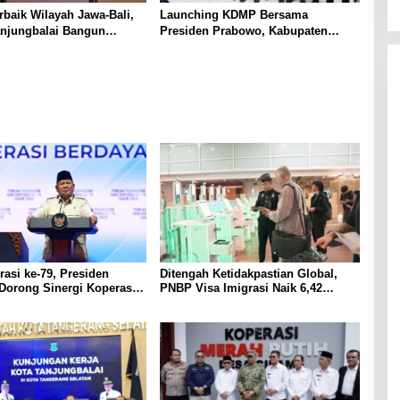
baik Wilayah Jawa-Bali,
Launching KDMP Bersama
njungbalai Bangun
Presiden Prabowo, Kabupaten
a Komparatif Bersama
Bandung Barat, Mendukung Penuh
gsel Perkuat Strategi
Fokus Bangun Ekonomi Desa
tan PAD Berbasis
si
rasi ke-79, Presiden
Ditengah Ketidakpastian Global,
Dorong Sinergi Koperasi
PNBP Visa Imigrasi Naik 6,42
ruh Kekuatan Ekonomi
Persen