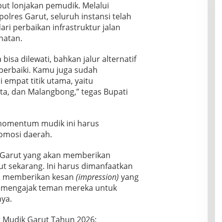
ut lonjakan pemudik. Melalui
olres Garut, seluruh instansi telah
ri perbaikan infrastruktur jalan
hatan.
isa dilewati, bahkan jalur alternatif
iperbaiki. Kamu juga sudah
empat titik utama, yaitu
a, dan Malangbong,” tegas Bupati
omentum mudik ini harus
omosi daerah.
a Garut yang akan memberikan
ut sekarang. Ini harus dimanfaatkan
a memberikan kesan
(impression)
yang
 mengajak teman mereka untuk
ya.
lur Mudik Garut Tahun 2026: