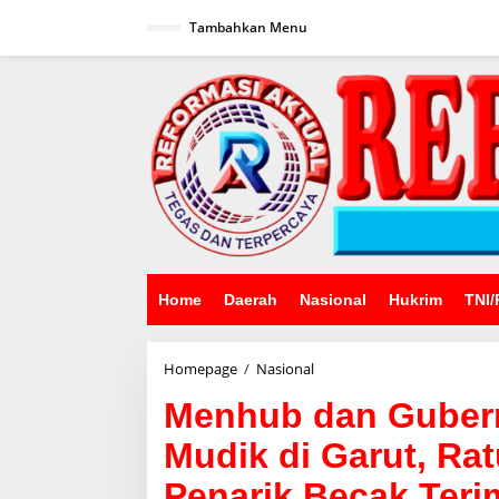
Lewati
ke
Tambahkan Menu
konten
Home
Daerah
Nasional
Hukrim
TNI/
Menhub
Homepage
/
Nasional
dan
Menhub dan Gubern
Gubernur
Jabar
Mudik di Garut, Ra
Tinjau
Kesiapan
Penarik Becak Ter
Mudik