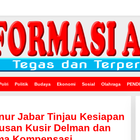
Polri
Politik
Budaya
Ekonomi
Sosial
Olahraga
PEND
ur Jabar Tinjau Kesiapan
tusan Kusir Delman dan
ima Kompensasi