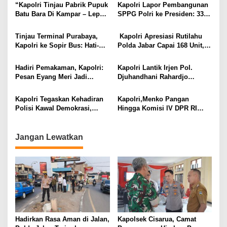
“Kapolri Tinjau Pabrik Pupuk
Kapolri Lapor Pembangunan
Batu Bara Di Kampar – Lepas
SPPG Polri ke Presiden: 33
Distribusi 80 Ton Untuk 5
Dibangun di Wilayah 3 T dan
Kelompok Tani Riau,
47 Pakai Energi Terbarukan
Tinjau Terminal Purabaya,
Kapolri Apresiasi Rutilahu
Kapolres Kampar Awasi
Kapolri ke Sopir Bus: Hati-
Polda Jabar Capai 168 Unit,
Keamanan”
Hati dan Jaga Keselamatan
Kebahagiaan Terasa oleh
Pemudik
Rakyat
Hadiri Pemakaman, Kapolri:
Kapolri Lantik Irjen Pol.
Pesan Eyang Meri Jadi
Djuhandhani Rahardjo
Inspirasi dan Semangat
Sebagai Kapolda Sulsel
Keluarga Besar Polri
Gantikan Irjen Pol. Rusdi
Kapolri Tegaskan Kehadiran
Kapolri,Menko Pangan
Hartono
Polisi Kawal Demokrasi,
Hingga Komisi lV DPR RI
Bukan Batasi untuk Pendapat
Terima Gelar Adat Komering
Jangan Lewatkan
Hadirkan Rasa Aman di Jalan,
Kapolsek Cisarua, Camat