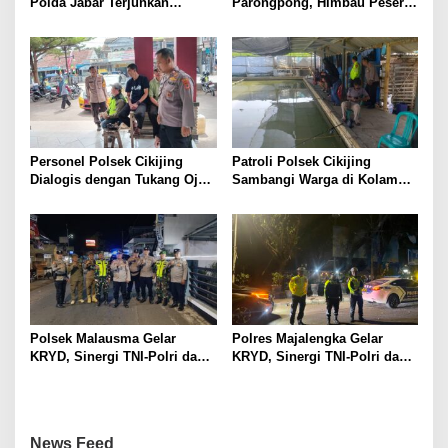
Polda Jabar Terjunkan
Parongpong, Himbau Peserta
Personel Serentak di Titik
Karnaval Patuhi Aturan, Demi
Titik Rawan
Kelancaran HUT RI ke-81
Tahun 2026
Personel Polsek Cikijing
Patroli Polsek Cikijing
Dialogis dengan Tukang Ojek
Sambangi Warga di Kolam
di depan Pasar Cikijing
Pemancingan, Sampaikan
Pesan Kamtibmas
Polsek Malausma Gelar
Polres Majalengka Gelar
KRYD, Sinergi TNI-Polri dan
KRYD, Sinergi TNI-Polri dan
Instansi Terkait Jaga
Instansi Terkait Jaga
Kamtibmas
Kamtibmas
News Feed