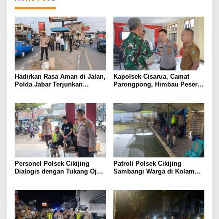
Hadirkan Rasa Aman di Jalan,
Kapolsek Cisarua, Camat
Polda Jabar Terjunkan
Parongpong, Himbau Peserta
Personel Serentak di Titik
Karnaval Patuhi Aturan, Demi
Titik Rawan
Kelancaran HUT RI ke-81
Tahun 2026
Personel Polsek Cikijing
Patroli Polsek Cikijing
Dialogis dengan Tukang Ojek
Sambangi Warga di Kolam
di depan Pasar Cikijing
Pemancingan, Sampaikan
Pesan Kamtibmas