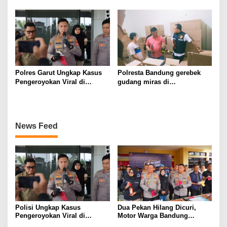
Kerumunan Remaja dan
Diamankan Polisi
Amankan Sepeda Motor
Berknalpot Tidak Sesuai
Spesifikasi Teknis
Polres Garut Ungkap Kasus
Polresta Bandung gerebek
Pengeroyokan Viral di
gudang miras di
Tarogong Kaler, Berawal dari
Pameungpeuk Bandung,
Knalpot Brong
Polisi Sita 7.000 Botol
Berbagai Merek
News Feed
Polisi Ungkap Kasus
Dua Pekan Hilang Dicuri,
Pengeroyokan Viral di
Motor Warga Bandung
Tarogong Kaler, Berawal dari
Akhirnya Kembali Berkat