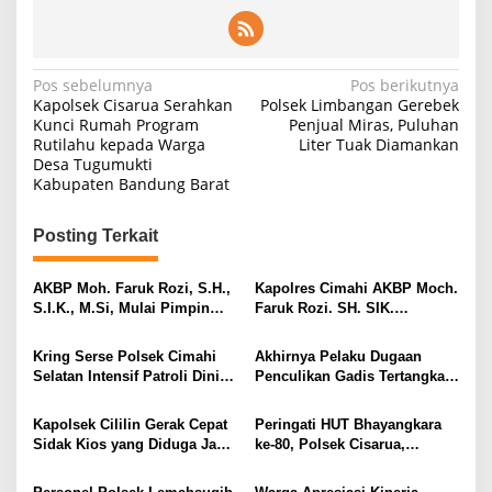
Navigasi
Pos sebelumnya
Pos berikutnya
Kapolsek Cisarua Serahkan
Polsek Limbangan Gerebek
pos
Kunci Rumah Program
Penjual Miras, Puluhan
Rutilahu kepada Warga
Liter Tuak Diamankan
Desa Tugumukti
Kabupaten Bandung Barat
Posting Terkait
AKBP Moh. Faruk Rozi, S.H.,
Kapolres Cimahi AKBP Moch.
S.I.K., M.Si, Mulai Pimpin
Faruk Rozi. SH. SIK.
Polres Cimahi Gantikan
MH,Resmi Gantikan AKBP
AKBP NIKO N. ADI PUTRA,
Niko Adi Putra SH. SIK. MH.
Kring Serse Polsek Cimahi
Akhirnya Pelaku Dugaan
S.H., S.I.K., M.H.
Selatan Intensif Patroli Dini
Penculikan Gadis Tertangkap
Hari, Situasi Kamtibmas
Di Denpasar Bali
Terpantau Aman dan
Kapolsek Cililin Gerak Cepat
Peringati HUT Bhayangkara
Kondusif
Sidak Kios yang Diduga Jadi
ke-80, Polsek Cisarua,
Lokasi Transaksi Obat Keras
Berkomitmen Wujudkan
Ilegal, Warga Apresiasi
Kamtibmas Menuju Menuju