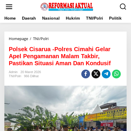
Lewati
ke
konten
Home
Daerah
Nasional
Hukrim
TNI/Polri
Politik
B
Polsek
Homepage
/
TNI/Polri
Cisarua
Polsek Cisarua -Polres Cimahi Gelar
-
Polres
Apel Pengamanan Malam Takbir,
Cimahi
Pastikan Situasi Aman Dan Kondusif
Gelar
Apel
Admin
20 Maret 2026
Pengamanan
TNI/Polri
966 Dilihat
Malam
Takbir,
Pastikan
Situasi
Aman
Dan
Kondusif