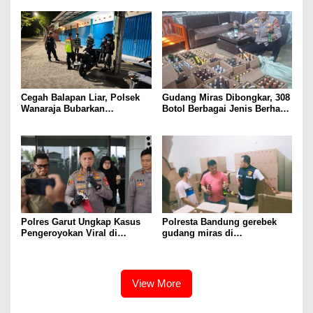
Knalpot Brong
Polisi
Cegah Balapan Liar, Polsek
Gudang Miras Dibongkar, 308
Wanaraja Bubarkan
Botol Berbagai Jenis Berhasil
Kerumunan Remaja dan
Diamankan Polisi
Amankan Sepeda Motor
Berknalpot Tidak Sesuai
Spesifikasi Teknis
Polres Garut Ungkap Kasus
Polresta Bandung gerebek
Pengeroyokan Viral di
gudang miras di
Tarogong Kaler, Berawal dari
Pameungpeuk Bandung,
Knalpot Brong
Polisi Sita 7.000 Botol
Berbagai Merek
View More