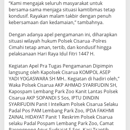
“Kami mengajak seluruh masyarakat untuk
bersama-sama menjaga situasi kamtibmas tetap
kondusif. Rayakan malam takbir dengan penuh
kebersamaan dan kedamaian,” tambahnya.
Dengan adanya apel pengamanan ini, diharapkan
situasi wilayah hukum Polsek Cisarua -Polres
Cimahi tetap aman, tertib, dan kondusif hingga
pelaksanaan Hari Raya Idul Fitri 1447 H.
Kegiatan Apel Pra Tugas Pengamanan Dipimpin
langsung oleh Kapolsek Cisarua KOMPOL ASEP
YADI YOGASWARA SH MH.. Kegiatan di hadiri oleh,”
Waka Polsek Cisarua AKP AHMAD SYARIFUDIN SH,
Kapospam Lembang Park Zoo Kanit Lantas Polsek
Cisarua AKP SOPANDI S Sos, IPTU DINDIN
SYARIFUDIN Panit I Intelkam Polsek Cisarua Selaku
Padal Pos PAM Lembang Park Zoo, IPDA FAKHMI
ZAINAL HIDAYAT Panit 1 Reskrim Polsek Cisarua
selaku Padal Pospam Lembang Park Zoo, Camat
Parongpong Agus Sudrajat S.Sos, Kasi Trantib