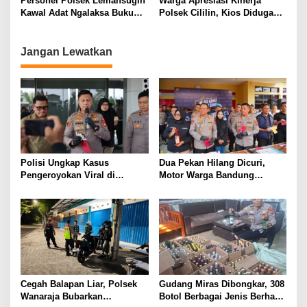
Personel Polsek Lemahsugih
Warga Apresiasi Kinerja
Respons Kepolisian
Bandung Barat Amanah
Kawal Adat Ngalaksa Buku
Polsek Cililin, Kios Diduga
Taun ke-321 Desa Borogojol
Tempat Peredaran OKT
Dipasang Police Line
Jangan Lewatkan
Polisi Ungkap Kasus
Dua Pekan Hilang Dicuri,
Pengeroyokan Viral di
Motor Warga Bandung
Tarogong Kaler, Berawal dari
Akhirnya Kembali Berkat
Knalpot Brong
Polisi
Cegah Balapan Liar, Polsek
Gudang Miras Dibongkar, 308
Wanaraja Bubarkan
Botol Berbagai Jenis Berhasil