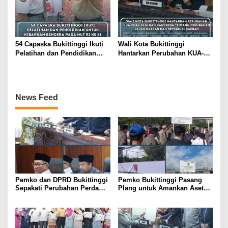
54 Capaska Bukittinggi Ikuti
Wali Kota Bukittinggi
Pelatihan dan Pendidikan
Hantarkan Perubahan KUA-
Untuk Kibarkan Bendera pada
PPAS 2026 dan Ranperda
HUT RI ke 81
tentang Perubahan Pajak
Daerah dan Retribusi Daerah
News Feed
Pemko dan DPRD Bukittinggi
Pemko Bukittinggi Pasang
Sepakati Perubahan Perda
Plang untuk Amankan Aset
Pajak dan Retribusi Daerah
Milik Daerah di Belakang
Universitas Fort de Kock