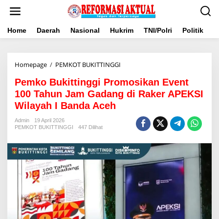
Lewati
ke
konten
Home
Daerah
Nasional
Hukrim
TNI/Polri
Politik
B
Pemko
Homepage
/
PEMKOT BUKITTINGGI
Bukittinggi
Pemko Bukittinggi Promosikan Event
Promosikan
Event
100 Tahun Jam Gadang di Raker APEKSI
100
Wilayah I Banda Aceh
Tahun
Jam
Admin
19 April 2026
Gadang
PEMKOT BUKITTINGGI
447 Dilihat
di
Raker
APEKSI
Wilayah
I
Banda
Aceh