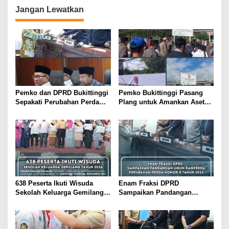
Jangan Lewatkan
Pemko dan DPRD Bukittinggi
Pemko Bukittinggi Pasang
Sepakati Perubahan Perda
Plang untuk Amankan Aset
Pajak dan Retribusi Daerah
Milik Daerah di Belakang
Universitas Fort de Kock
638 Peserta Ikuti Wisuda
Enam Fraksi DPRD
Sekolah Keluarga Gemilang
Sampaikan Pandangan
Tahun 2026
Umum Ranperda Perubahan
Perda Nomor 8 Tahun 2023