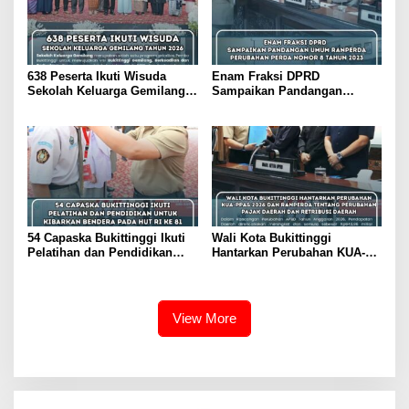
638 Peserta Ikuti Wisuda
Enam Fraksi DPRD
Sekolah Keluarga Gemilang
Sampaikan Pandangan
Tahun 2026
Umum Ranperda Perubahan
Perda Nomor 8 Tahun 2023
54 Capaska Bukittinggi Ikuti
Wali Kota Bukittinggi
Pelatihan dan Pendidikan
Hantarkan Perubahan KUA-
Untuk Kibarkan Bendera pada
PPAS 2026 dan Ranperda
HUT RI ke 81
tentang Perubahan Pajak
Daerah dan Retribusi Daerah
View More