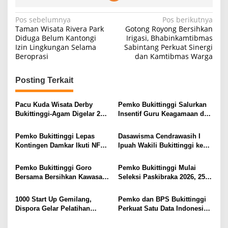
Navigasi
Pos sebelumnya
Pos berikutnya
Taman Wisata Rivera Park
Gotong Royong Bersihkan
pos
Diduga Belum Kantongi
Irigasi, Bhabinkamtibmas
Izin Lingkungan Selama
Sabintang Perkuat Sinergi
Beroprasi
dan Kamtibmas Warga
Posting Terkait
Pacu Kuda Wisata Derby
Pemko Bukittinggi Salurkan
Bukittinggi-Agam Digelar 26
Insentif Guru Keagamaan dan
April 2026
Garin Triwulan I Tahun 2026
Pemko Bukittinggi Lepas
Dasawisma Cendrawasih I
Kontingen Damkar Ikuti NFSC
Ipuah Wakili Bukittinggi ke
2026 di Palembang
Tingkat Provinsi
Pemko Bukittinggi Goro
Pemko Bukittinggi Mulai
Bersama Bersihkan Kawasan
Seleksi Paskibraka 2026, 258
RSUD, Siapkan Peningkatan
Peserta Lolos Administrasi
Layanan Kesehatan
1000 Start Up Gemilang,
Pemko dan BPS Bukittinggi
Dispora Gelar Pelatihan
Perkuat Satu Data Indonesia
Wirausaha Muda Pemula
Lewat Desa Cantik