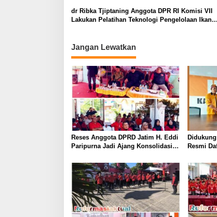
dr Ribka Tjiptaning Anggota DPR RI Komisi VII
Lakukan Pelatihan Teknologi Pengelolaan Ikan
bekerjasama dengan BRIN
Jangan Lewatkan
Reses Anggota DPRD Jatim H. Eddi
Didukung
Paripurna Jadi Ajang Konsolidasi
Resmi Daf
dan Peringatan Tragedi 27 Juli 1996
Hanura P