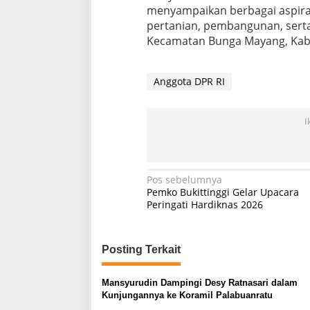
menyampaikan berbagai aspiras
pertanian, pembangunan, serta
Kecamatan Bunga Mayang, Kabu
Anggota DPR RI
I
Navigasi
Pos sebelumnya
Pemko Bukittinggi Gelar Upacara
pos
Peringati Hardiknas 2026
Posting Terkait
Mansyurudin Dampingi Desy Ratnasari dalam
Kunjungannya ke Koramil Palabuanratu