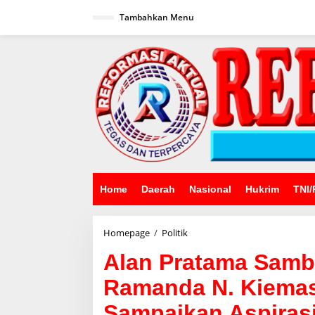
Lewati
ke
Tambahkan Menu
konten
Home
Daerah
Nasional
Hukrim
TNI/
Alan
Homepage
/
Politik
Pratama
Alan Pratama Sambu
Sambut
Kehadiran
Ramanda N. Kiemas
Giri
Ramanda
Sampaikan Aspiras
N.