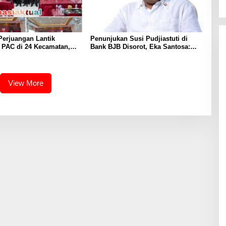
Perjuangan Lantik
Penunjukan Susi Pudjiastuti di
 PAC di 24 Kecamatan,
Bank BJB Disorot, Eka Santosa:
onsolidasi Organisasi
Jangan Sekadar Jadi Simbol
un ke Depan
View More