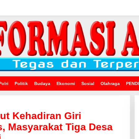
Polri
Politik
Budaya
Ekonomi
Sosial
Olahraga
PEND
t Kehadiran Giri
, Masyarakat Tiga Desa
i