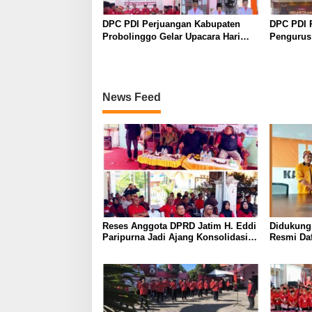
DPC PDI Perjuangan Kabupaten
DPC PDI 
Probolinggo Gelar Upacara Hari
Pengurus
Lahir Pancasila dan Diskusi
Perkuat K
Kebangsaan
Lima Tah
News Feed
Reses Anggota DPRD Jatim H. Eddi
Didukung
Paripurna Jadi Ajang Konsolidasi
Resmi Daf
dan Peringatan Tragedi 27 Juli 1996
Hanura P