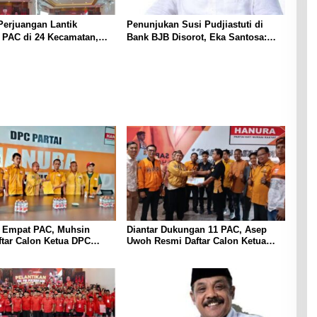
Perjuangan Lantik
Penunjukan Susi Pudjiastuti di
 PAC di 24 Kecamatan,
Bank BJB Disorot, Eka Santosa:
onsolidasi Organisasi
Jangan Sekadar Jadi Simbol
un ke Depan
 Empat PAC, Muhsin
Diantar Dukungan 11 PAC, Asep
tar Calon Ketua DPC
Uwoh Resmi Daftar Calon Ketua
urwakarta
DPC Partai Hanura Purwakarta