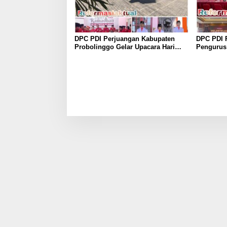
DPC PDI Perjuangan Kabupaten
DPC PDI 
Probolinggo Gelar Upacara Hari
Pengurus
Lahir Pancasila dan Diskusi
Perkuat K
Kebangsaan
Lima Tah