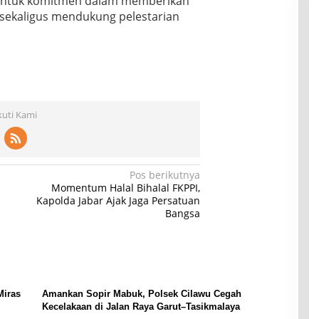
entuk komitmen dalam memberikan
sekaligus mendukung pelestarian
kuti Kami
Pos berikutnya
Momentum Halal Bihalal FKPPI,
Kapolda Jabar Ajak Jaga Persatuan
Bangsa
Miras
Amankan Sopir Mabuk, Polsek Cilawu Cegah
Kecelakaan di Jalan Raya Garut–Tasikmalaya