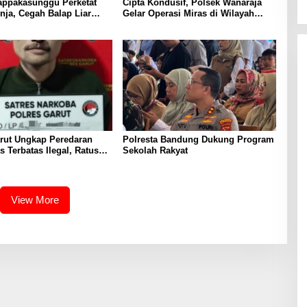
appakasunggu Perketat
Cipta Kondusif, Polsek Wanaraja
enja, Cegah Balap Liar
Gelar Operasi Miras di Wilayah
Ganggu Ketertiban Warga
Hukumnya
rut Ungkap Peredaran
Polresta Bandung Dukung Program
s Terbatas Ilegal, Ratusan
Sekolah Rakyat
 Dua Orang Berhasil
an
View More