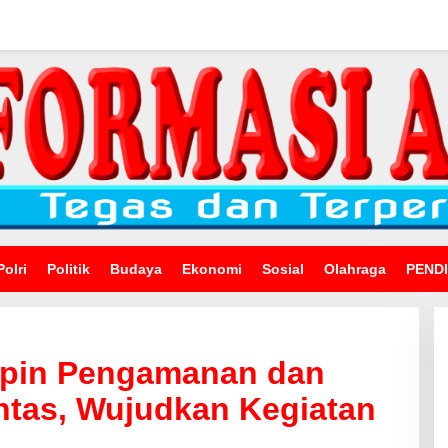
Polri
Politik
Budaya
Ekonomi
Sosial
Olahraga
PEND
mpin Pengamanan dan
ntas, Wujudkan Kegiatan