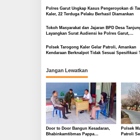
Polres Garut Ungkap Kasus Pengeroyokan di T
Kaler, 22 Terduga Pelaku Berhasil Diamankan
Tokoh Masyarakat dan Jajaran BPD Desa Tanju
Layangkan Surat Audiensi ke Polres Garut,
Pertanyakan Progres Penanganan Dugaan
Penggelapan Dana Desa dan Program PKH
Polsek Tarogong Kaler Gelar Patroli, Amankan
Kendaraan Berknalpot Tidak Sesuai Spesifikasi 
Jangan Lewatkan
Door to Door Bangun Kesadaran,
Polsek M
Bhabinkamtibmas Pappa
Patroli S
Sosialisasikan Layanan 110 dan
Sebelum 