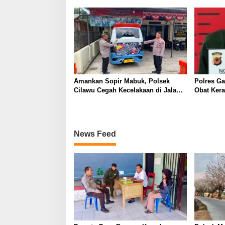
Semangat Kemerdekaan
Amankan Sopir Mabuk, Polsek
Polres Ga
Cilawu Cegah Kecelakaan di Jalan
Obat Kera
Raya Garut–Tasikmalaya
Butir dan
Diamank
News Feed