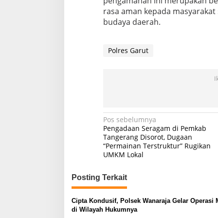
pengamanan ini merupakan b
rasa aman kepada masyarakat 
budaya daerah.
Polres Garut
I
Navigasi
Pos sebelumnya
Pengadaan Seragam di Pemkab
pos
Tangerang Disorot, Dugaan
“Permainan Terstruktur” Rugikan
UMKM Lokal
Posting Terkait
Cipta Kondusif, Polsek Wanaraja Gelar Operasi 
di Wilayah Hukumnya