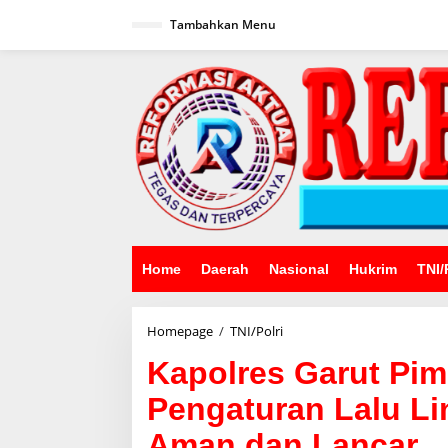
Lewati
ke
Tambahkan Menu
konten
Home
Daerah
Nasional
Hukrim
TNI/
Kapolres
Homepage
/
TNI/Polri
Garut
Kapolres Garut Pi
Pimpin
Pengamanan
Pengaturan Lalu Li
dan
Pengaturan
Aman dan Lancar
Lalu