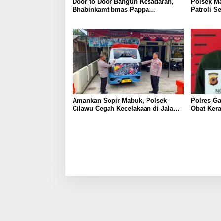
Door to Door Bangun Kesadaran,
Polsek M
Bhabinkamtibmas Pappa
Patroli S
Sosialisasikan Layanan 110 dan
Sebelum 
Semangat Kemerdekaan
Amankan Sopir Mabuk, Polsek
Polres Ga
Cilawu Cegah Kecelakaan di Jalan
Obat Kera
Raya Garut–Tasikmalaya
Butir dan
Diamank