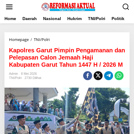
Lewati
ke
konten
Home
Daerah
Nasional
Hukrim
TNI/Polri
Politik
B
Kapolres
Homepage
/
TNI/Polri
Garut
Kapolres Garut Pimpin Pengamanan dan
Pimpin
Pengamanan
Pelepasan Calon Jemaah Haji
dan
Kabupaten Garut Tahun 1447 H / 2026 M
Pelepasan
Calon
Admin
8 Mei 2026
Jemaah
TNI/Polri
2730 Dilihat
Haji
Kabupaten
Garut
Tahun
1447
H
/
2026
M