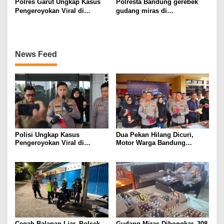
Polres Garut Ungkap Kasus
Polresta Bandung gerebek
Pengeroyokan Viral di
gudang miras di
Tarogong Kaler, Berawal dari
Pameungpeuk Bandung,
Knalpot Brong
Polisi Sita 7.000 Botol
Berbagai Merek
News Feed
Polisi Ungkap Kasus
Dua Pekan Hilang Dicuri,
Pengeroyokan Viral di
Motor Warga Bandung
Tarogong Kaler, Berawal dari
Akhirnya Kembali Berkat
Knalpot Brong
Polisi
Cegah Balapan Liar, Polsek
Gudang Miras Dibongkar, 308