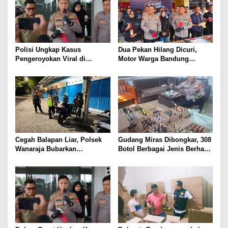
Polisi Ungkap Kasus
Dua Pekan Hilang Dicuri,
Pengeroyokan Viral di
Motor Warga Bandung
Tarogong Kaler, Berawal dari
Akhirnya Kembali Berkat
Knalpot Brong
Polisi
Cegah Balapan Liar, Polsek
Gudang Miras Dibongkar, 308
Wanaraja Bubarkan
Botol Berbagai Jenis Berhasil
Kerumunan Remaja dan
Diamankan Polisi
Amankan Sepeda Motor
Berknalpot Tidak Sesuai
Spesifikasi Teknis