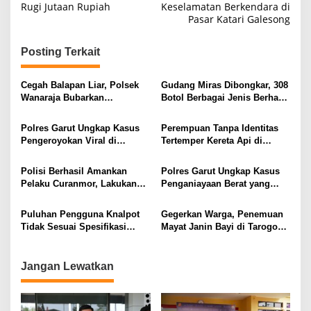
Rugi Jutaan Rupiah
Keselamatan Berkendara di
Pasar Katari Galesong
Posting Terkait
Cegah Balapan Liar, Polsek
Gudang Miras Dibongkar, 308
Wanaraja Bubarkan
Botol Berbagai Jenis Berhasil
Kerumunan Remaja dan
Diamankan Polisi
Amankan Sepeda Motor
Polres Garut Ungkap Kasus
Perempuan Tanpa Identitas
Berknalpot Tidak Sesuai
Pengeroyokan Viral di
Tertemper Kereta Api di
Spesifikasi Teknis
Tarogong Kaler, Berawal dari
Kadungora, Polisi Lakukan
Knalpot Brong
Penanganan dan Identifikasi
Polisi Berhasil Amankan
Polres Garut Ungkap Kasus
Korban
Pelaku Curanmor, Lakukan
Penganiayaan Berat yang
Aksi Pencuriaan Saat Kunci
Mengakibatkan Korban
Masih Menempel
Meninggal Dunia
Puluhan Pengguna Knalpot
Gegerkan Warga, Penemuan
Tidak Sesuai Spesifikasi
Mayat Janin Bayi di Tarogong
Teknis di Wanaraja Terjaring
Kaler.Polisi Lakukan Oleh
Penertiban Polisi
TKP
Jangan Lewatkan