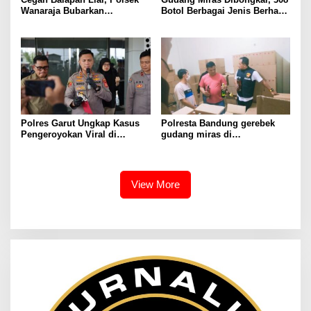
Wanaraja Bubarkan
Botol Berbagai Jenis Berhasil
Kerumunan Remaja dan
Diamankan Polisi
Amankan Sepeda Motor
Berknalpot Tidak Sesuai
Spesifikasi Teknis
Polres Garut Ungkap Kasus
Polresta Bandung gerebek
Pengeroyokan Viral di
gudang miras di
Tarogong Kaler, Berawal dari
Pameungpeuk Bandung,
Knalpot Brong
Polisi Sita 7.000 Botol
Berbagai Merek
View More