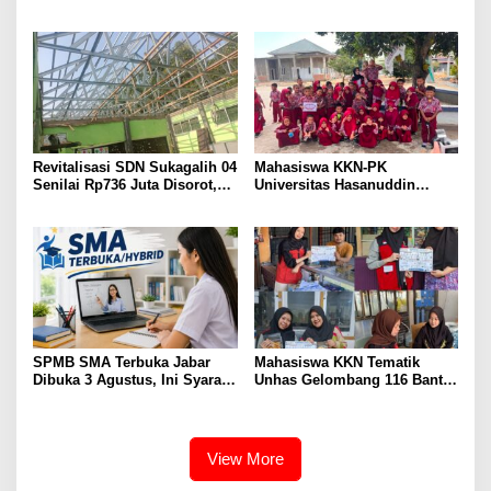
Uang Konveksi Lebih dari
Gelar SIPATOKKONG untuk
Rp42 Juta, Dugaan
Cegah Keracunan Bahan
Penggunaan Dana BOS
Kimia Pertanian
Disorot
Revitalisasi SDN Sukagalih 04
Mahasiswa KKN-PK
Senilai Rp736 Juta Disorot,
Universitas Hasanuddin
Diduga Komite Sekolah Tak
Tingkatkan Kesadaran
Dilibatkan dan Proyek
Kesehatan Gigi dan Mulut
Swakelola Disubkonkan
pada Siswa Sekolah Dasar
SPMB SMA Terbuka Jabar
Mahasiswa KKN Tematik
Dibuka 3 Agustus, Ini Syarat,
Unhas Gelombang 116 Bantu
Jadwal, dan Cara Daftarnya
UMKM Kelurahan
Macorawalie Go Digital
View More