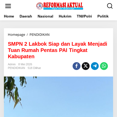
Lewati
ke
konten
Home
Daerah
Nasional
Hukrim
TNI/Polri
Politik
B
SMPN
Homepage
/
PENDIDIKAN
2
SMPN 2 Lakbok Siap dan Layak Menjadi
Lakbok
Siap
Tuan Rumah Pentas PAI Tingkat
dan
Kabupaten
Layak
Menjadi
Admin
8 Mei 2026
Tuan
PENDIDIKAN
518 Dilihat
Rumah
Pentas
PAI
Tingkat
Kabupaten