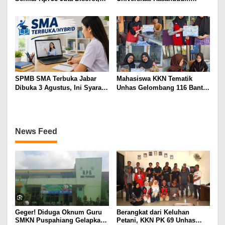
Diduga Komite Sekolah Tak
Tingkatkan Kesadaran
Dilibatkan dan Proyek
Kesehatan Gigi dan Mulut
Swakelola Disubkonkan
pada Siswa Sekolah Dasar
SPMB SMA Terbuka Jabar
Mahasiswa KKN Tematik
Dibuka 3 Agustus, Ini Syarat,
Unhas Gelombang 116 Bantu
Jadwal, dan Cara Daftarnya
UMKM Kelurahan
Macorawalie Go Digital
News Feed
Geger! Diduga Oknum Guru
Berangkat dari Keluhan
SMKN Puspahiang Gelapkan
Petani, KKN PK 69 Unhas