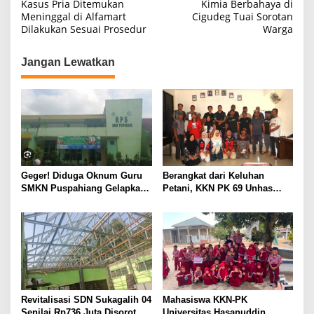
Kasus Pria Ditemukan
Kimia Berbahaya di
Meninggal di Alfamart
Cigudeg Tuai Sorotan
Dilakukan Sesuai Prosedur
Warga
Jangan Lewatkan
Geger! Diduga Oknum Guru
Berangkat dari Keluhan
SMKN Puspahiang Gelapkan
Petani, KKN PK 69 Unhas
Uang Konveksi Lebih dari
Gelar SIPATOKKONG untuk
Rp42 Juta, Dugaan
Cegah Keracunan Bahan
Penggunaan Dana BOS
Kimia Pertanian
Disorot
Revitalisasi SDN Sukagalih 04
Mahasiswa KKN-PK
Senilai Rp736 Juta Disorot,
Universitas Hasanuddin