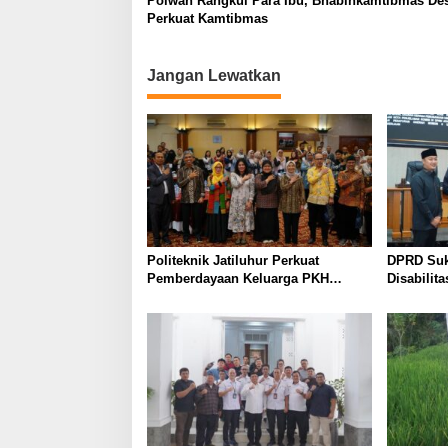
Polwan Rangkul Para Ibu, Bhabinkamtibmas Des
Perkuat Kamtibmas
Jangan Lewatkan
Politeknik Jatiluhur Perkuat
DPRD Suk
Pemberdayaan Keluarga PKH
Disabilit
melalui Literasi Digital
KUA-PPAS