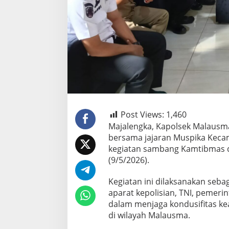
Post Views:
1,460
Majalengka, Kapolsek Malausma
bersama jajaran Muspika Keca
kegiatan sambang Kamtibmas d
(9/5/2026).
Kegiatan ini dilaksanakan seb
aparat kepolisian, TNI, pemer
dalam menjaga kondusifitas k
di wilayah Malausma.