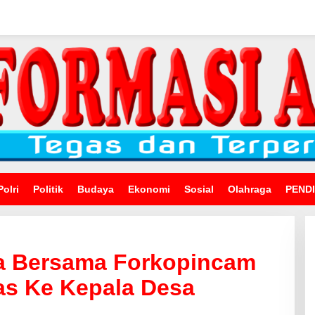
Polri
Politik
Budaya
Ekonomi
Sosial
Olahraga
PEND
a Bersama Forkopincam
s Ke Kepala Desa