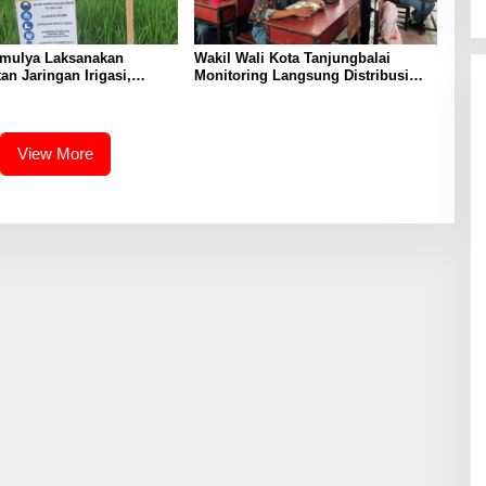
mulya Laksanakan
Wakil Wali Kota Tanjungbalai
an Jaringan Irigasi,
Monitoring Langsung Distribusi
oduktivitas Pertanian di
MBG di SMA Negeri 2
u
View More