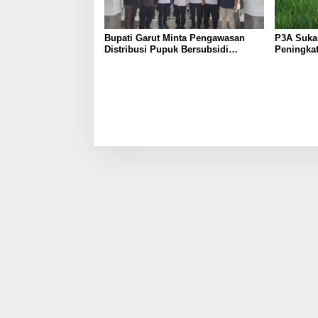
Bupati Garut Minta Pengawasan
P3A Suka
Distribusi Pupuk Bersubsidi
Peningkat
Diperketat, Pendaftaran RDKK
Dukung Pr
Dioptimalkan
Tegalwar