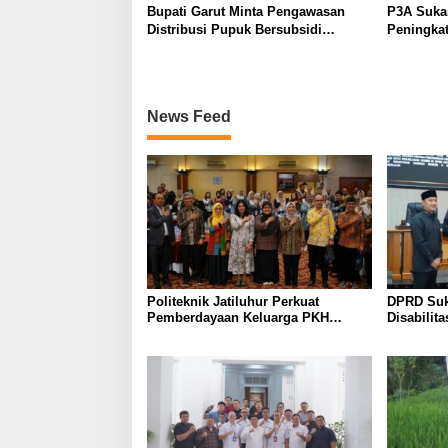
Bupati Garut Minta Pengawasan
P3A Suka
Distribusi Pupuk Bersubsidi
Peningkat
Diperketat, Pendaftaran RDKK
Dukung Pr
Dioptimalkan
Tegalwar
News Feed
Politeknik Jatiluhur Perkuat
DPRD Suk
Pemberdayaan Keluarga PKH
Disabilit
melalui Literasi Digital
KUA-PPAS