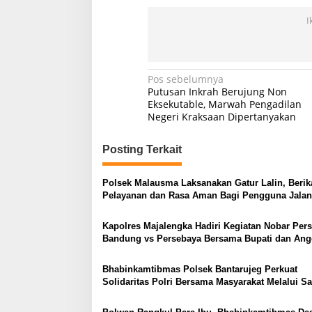
I
Navigasi
Pos sebelumnya
Putusan Inkrah Berujung Non
pos
Eksekutable, Marwah Pengadilan
Negeri Kraksaan Dipertanyakan
Posting Terkait
Polsek Malausma Laksanakan Gatur Lalin, Berik
Pelayanan dan Rasa Aman Bagi Pengguna Jalan
Kapolres Majalengka Hadiri Kegiatan Nobar Pers
Bandung vs Persebaya Bersama Bupati dan Ang
DPR RI
Bhabinkamtibmas Polsek Bantarujeg Perkuat
Solidaritas Polri Bersama Masyarakat Melalui 
Dialogis