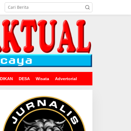
IDIKAN
DESA
Wisata
Advertorial