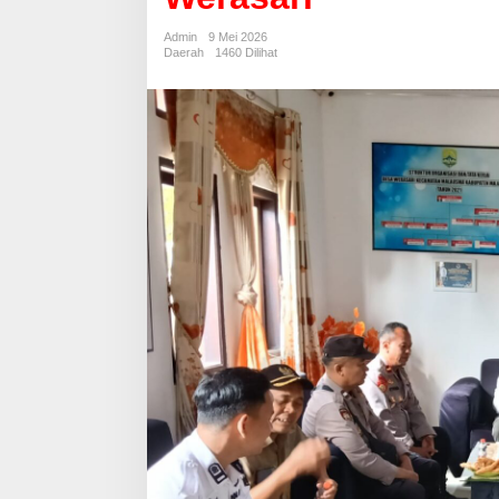
Kepala
Desa
Admin
9 Mei 2026
Werasari
Daerah
1460 Dilihat