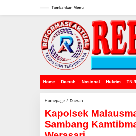
Lewati
ke
Tambahkan Menu
konten
Home
Daerah
Nasional
Hukrim
TNI/
Kapolsek
Homepage
/
Daerah
Malausma
Kapolsek Malausm
Bersama
Forkopincam
Sambang Kamtibma
Sambang
Kamtibmas
Werasari
Ke