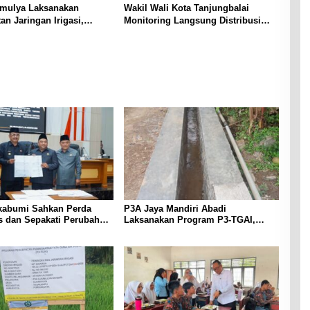
mulya Laksanakan
Wakil Wali Kota Tanjungbalai
an Jaringan Irigasi,
Monitoring Langsung Distribusi
oduktivitas Pertanian di
MBG di SMA Negeri 2
u
abumi Sahkan Perda
P3A Jaya Mandiri Abadi
as dan Sepakati Perubahan
Laksanakan Program P3-TGAI,
 2026
Perkuat Jaringan Irigasi di
Wanayasa