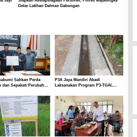
a Jayi
Siapkan Kesiapsiagaan Personel, Polres Majalengka
Gelar Latihan Dalmas Gabungan
abumi Sahkan Perda
P3A Jaya Mandiri Abadi
as dan Sepakati Perubahan
Laksanakan Program P3-TGAI,
 2026
Perkuat Jaringan Irigasi di
Wanayasa