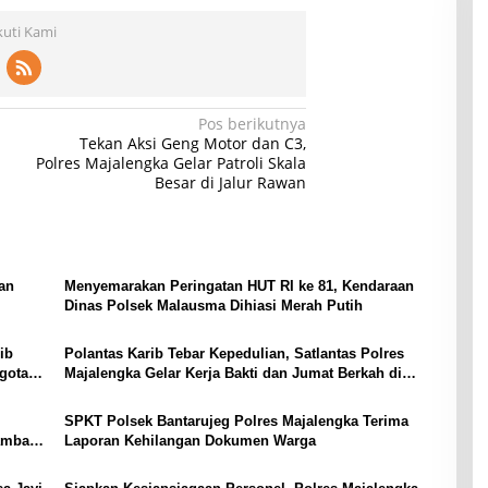
kuti Kami
Pos berikutnya
Tekan Aksi Geng Motor dan C3,
Polres Majalengka Gelar Patroli Skala
Besar di Jalur Rawan
an
Menyemarakan Peringatan HUT RI ke 81, Kendaraan
Dinas Polsek Malausma Dihiasi Merah Putih
ib
Polantas Karib Tebar Kepedulian, Satlantas Polres
gota
Majalengka Gelar Kerja Bakti dan Jumat Berkah di
Masjid Jami At-Taqwa
SPKT Polsek Bantarujeg Polres Majalengka Terima
Sambang
Laporan Kehilangan Dokumen Warga