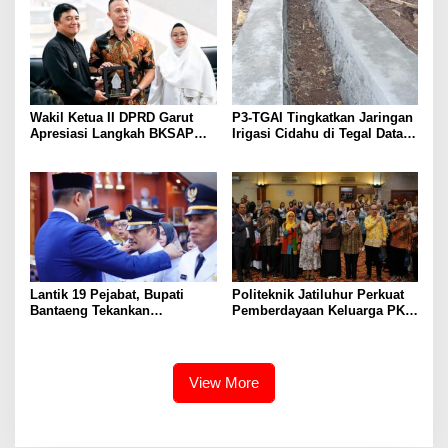
Media Minta Klarifikasi
Muda
Wakil Ketua II DPRD Garut
P3-TGAI Tingkatkan Jaringan
Apresiasi Langkah BKSAP
Irigasi Cidahu di Tegal Datar
DPR-RI Dorong Potensi
Purwakarta
Ekonomi Garut Tembus Pasar
Internasional
Lantik 19 Pejabat, Bupati
Politeknik Jatiluhur Perkuat
Bantaeng Tekankan
Pemberdayaan Keluarga PKH
Peningkatan Pelayanan
melalui Literasi Digital
kepada Masyarakat
View More