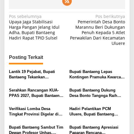
Navigasi
Pos sebelumnya
Pos berikutnya
Upaya Jaga Stabilisasi
Pemerintah Desa Bonto
pos
Harga Pangan Jelang Idul
Marannu Beri Dukungan
Adha, Bupati Bantaeng
Penuh Kepada 5 Atlet
Hadiri Rapat TPID Sulsel
Perwakilan Dari Kecamatan
Uluere
Posting Terkait
Lantik 19 Pejabat, Bupati
Bupati Bantaeng Lepas
Bantaeng Tekankan
Kontingen Pramuka Kwarcab
Peningkatan Pelayanan
Bantaeng Menuju Jambore
kepada Masyarakat
Nasional XII Tahun 2026
Serahkan Rancangan KUA-
Bupati Bantaeng Dukung
PPAS 2027, Bupati Bantaeng
Desa Bonto Tangnga Raih
Perkuat Komitmen
Prestasi pada Lomba Desa
Pembangunan Daerah
Tingkat Provinsi Sulsel 2026
Verifikasi Lomba Desa
Hadiri Pelantikan PCM
Tingkat Provinsi Digelar di
Uluere, Bupati Bantaeng
Bonto Tangnga, Bupati
Apresiasi Peran
Bantaeng Tegaskan
Muhammadiyah dalam
Bupati Bantaeng Sambut Tim
Bupati Bantaeng Apresiasi
Komitmen Bangun Desa
Membangun Daerah
Dewan Profesor Unhas,
Paparan Rencana