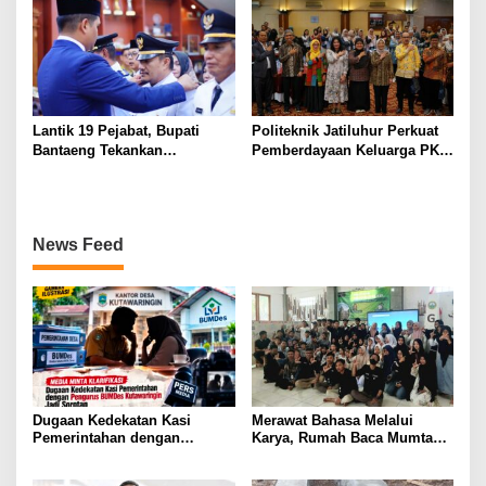
Internasional
Lantik 19 Pejabat, Bupati
Politeknik Jatiluhur Perkuat
Bantaeng Tekankan
Pemberdayaan Keluarga PKH
Peningkatan Pelayanan
melalui Literasi Digital
kepada Masyarakat
News Feed
Dugaan Kedekatan Kasi
Merawat Bahasa Melalui
Pemerintahan dengan
Karya, Rumah Baca Mumtaz
Pengurus BUMDes
Peduli Gelar Pelatihan
Kutawaringin Jadi Sorotan,
Menulis Artikel bagi Generasi