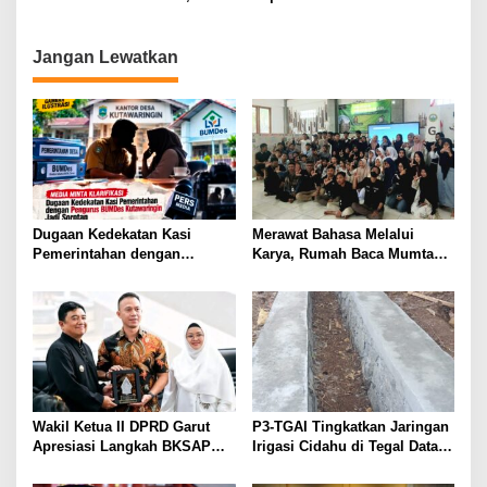
Berkualitas
Perkuat Kolaborasi
Pembangunan PLTGU
Akademisi untuk
Pembangunan Daerah
Jangan Lewatkan
Dugaan Kedekatan Kasi
Merawat Bahasa Melalui
Pemerintahan dengan
Karya, Rumah Baca Mumtaz
Pengurus BUMDes
Peduli Gelar Pelatihan
Kutawaringin Jadi Sorotan,
Menulis Artikel bagi Generasi
Media Minta Klarifikasi
Muda
Wakil Ketua II DPRD Garut
P3-TGAI Tingkatkan Jaringan
Apresiasi Langkah BKSAP
Irigasi Cidahu di Tegal Datar
DPR-RI Dorong Potensi
Purwakarta
Ekonomi Garut Tembus Pasar