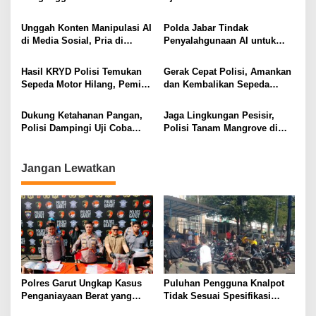
Provokasi dan Unggahan
AI, Pelaku Cari Engagement
Palsu Soal Pemerintah di
dan Finansial
Unggah Konten Manipulasi AI
Polda Jabar Tindak
Threads
di Media Sosial, Pria di
Penyalahgunaan AI untuk
Cimahi Terancam 12 Tahun
Manipulasi Digital, Penyidik
Penjara
Gandeng 4 Ahli
Hasil KRYD Polisi Temukan
Gerak Cepat Polisi, Amankan
Sepeda Motor Hilang, Pemilik
dan Kembalikan Sepeda
Berikan Apresiasi dan Ucapan
Motor Milik Warga yang
Terima Kasih kepada Polri
Sempat Hilang
Dukung Ketahanan Pangan,
Jaga Lingkungan Pesisir,
Polisi Dampingi Uji Coba
Polisi Tanam Mangrove di
Sistem PMAAS di Sawah
Karangsong
Jangan Lewatkan
Polres Garut Ungkap Kasus
Puluhan Pengguna Knalpot
Penganiayaan Berat yang
Tidak Sesuai Spesifikasi
Mengakibatkan Korban
Teknis di Wanaraja Terjaring