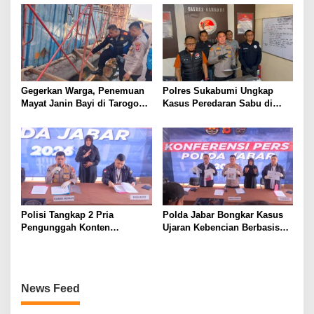
Meninggal Dunia
Penertiban Polisi
Gegerkan Warga, Penemuan
Polres Sukabumi Ungkap
Mayat Janin Bayi di Tarogong
Kasus Peredaran Sabu di
Kaler.Polisi Lakukan Oleh
Surade dan Ciemas, Tiga
TKP
Tersangka Diamankan
Polisi Tangkap 2 Pria
Polda Jabar Bongkar Kasus
Pengunggah Konten
Ujaran Kebencian Berbasis
Provokasi dan Unggahan
AI, Pelaku Cari Engagement
Palsu Soal Pemerintah di
dan Finansial
Threads
News Feed