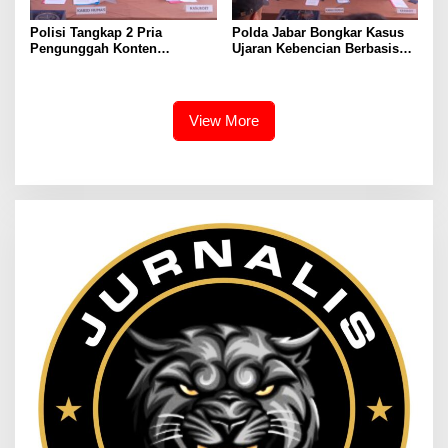
Polisi Tangkap 2 Pria
Polda Jabar Bongkar Kasus
Pengunggah Konten
Ujaran Kebencian Berbasis
Provokasi dan Unggahan
AI, Pelaku Cari Engagement
Palsu Soal Pemerintah di
dan Finansial
Threads
View More