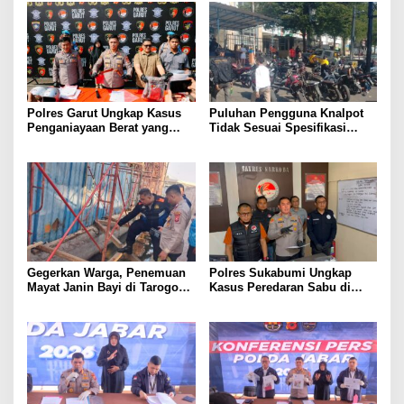
Polres Garut Ungkap Kasus
Puluhan Pengguna Knalpot
Penganiayaan Berat yang
Tidak Sesuai Spesifikasi
Mengakibatkan Korban
Teknis di Wanaraja Terjaring
Meninggal Dunia
Penertiban Polisi
Gegerkan Warga, Penemuan
Polres Sukabumi Ungkap
Mayat Janin Bayi di Tarogong
Kasus Peredaran Sabu di
Kaler.Polisi Lakukan Oleh
Surade dan Ciemas, Tiga
TKP
Tersangka Diamankan