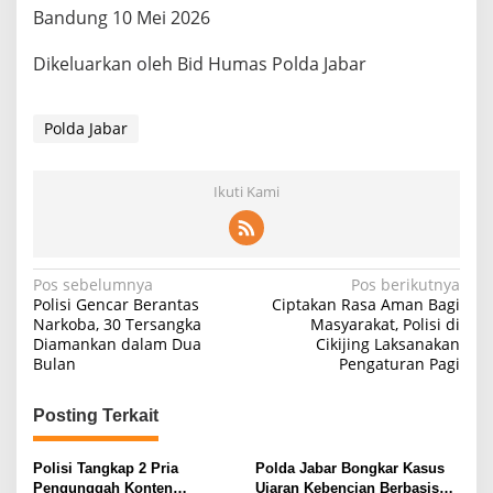
Bandung 10 Mei 2026
Dikeluarkan oleh Bid Humas Polda Jabar
Polda Jabar
Ikuti Kami
Navigasi
Pos sebelumnya
Pos berikutnya
Polisi Gencar Berantas
Ciptakan Rasa Aman Bagi
pos
Narkoba, 30 Tersangka
Masyarakat, Polisi di
Diamankan dalam Dua
Cikijing Laksanakan
Bulan
Pengaturan Pagi
Posting Terkait
Polisi Tangkap 2 Pria
Polda Jabar Bongkar Kasus
Pengunggah Konten
Ujaran Kebencian Berbasis