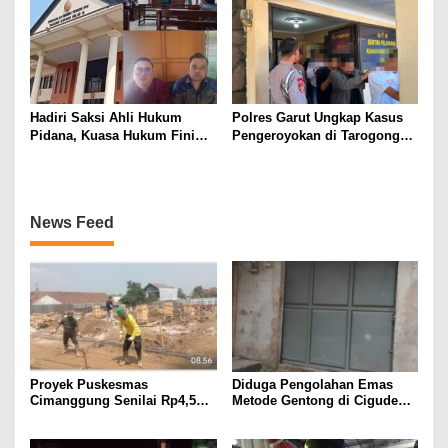
Hadiri Saksi Ahli Hukum
Polres Garut Ungkap Kasus
Pidana, Kuasa Hukum Fini
Pengeroyokan di Tarogong
Fong Menyatakan Diduga ada
Kaler, 22 Terduga Pelaku
Cacat Hukum Dalam
Berhasil Diamankan
Penyitaan Aset Oleh Polda
Lampung
News Feed
Proyek Puskesmas
Diduga Pengolahan Emas
Cimanggung Senilai Rp4,5
Metode Gentong di Cigudeg
Miliar Diduga Banyak
Beroperasi Tanpa Izin,
Penyimpangan, Tidak Sesuai
Limbah Jadi Sorotan