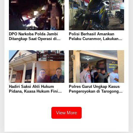
Spek dan Pekerja Abaikan K3
DPO Narkoba Polda Jambi
Polisi Berhasil Amankan
Ditangkap Saat Operasi di
Pelaku Curanmor, Lakukan
Rimbo Bujang, Polisi Masih
Aksi Pencuriaan Saat Kunci
Dalami Peran Para Terduga
Masih Menempel
Hadiri Saksi Ahli Hukum
Polres Garut Ungkap Kasus
Pidana, Kuasa Hukum Fini
Pengeroyokan di Tarogong
Fong Menyatakan Diduga ada
Kaler, 22 Terduga Pelaku
Cacat Hukum Dalam
Berhasil Diamankan
Penyitaan Aset Oleh Polda
Lampung
View More