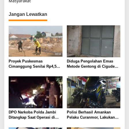
Masyarakat
Jangan Lewatkan
Proyek Puskesmas
Diduga Pengolahan Emas
Cimanggung Senilai Rp4,5
Metode Gentong di Cigudeg
Miliar Diduga Banyak
Beroperasi Tanpa Izin,
Penyimpangan, Tidak Sesuai
Limbah Jadi Sorotan
Spek dan Pekerja Abaikan K3
DPO Narkoba Polda Jambi
Polisi Berhasil Amankan
Ditangkap Saat Operasi di
Pelaku Curanmor, Lakukan
Rimbo Bujang, Polisi Masih
Aksi Pencuriaan Saat Kunci
Dalami Peran Para Terduga
Masih Menempel