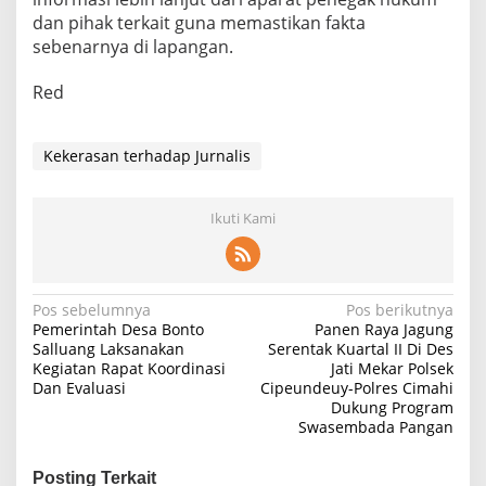
dan pihak terkait guna memastikan fakta
sebenarnya di lapangan.
Red
Kekerasan terhadap Jurnalis
Ikuti Kami
Navigasi
Pos sebelumnya
Pos berikutnya
Pemerintah Desa Bonto
Panen Raya Jagung
pos
Salluang Laksanakan
Serentak Kuartal II Di Des
Kegiatan Rapat Koordinasi
Jati Mekar Polsek
Dan Evaluasi
Cipeundeuy-Polres Cimahi
Dukung Program
Swasembada Pangan
Posting Terkait