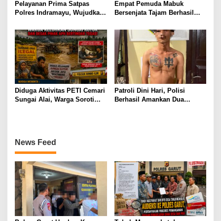
Pelayanan Prima Satpas
Empat Pemuda Mabuk
Polres Indramayu, Wujudkan
Bersenjata Tajam Berhasil
Pengurusan SIM yang Mudah
diamankan Polisi Saat Patroli
dan Terpercaya
Dini Hari
Diduga Aktivitas PETI Cemari
Patroli Dini Hari, Polisi
Sungai Alai, Warga Soroti
Berhasil Amankan Dua
Dugaan Koordinasi dengan
Terduga Pelaku Pembawa
Oknum APH, Minta
Senjata Tajam
Penegakan Hukum
Transparan
News Feed