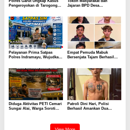
Polres Garut Ungkap Kasus
Tokoh Masyarakat dan
Pengeroyokan di Tarogong
Jajaran BPD Desa
Kaler, 22 Terduga Pelaku
Tanjungmulya Layangkan
Berhasil Diamankan
Surat Audiensi ke Polres
Garut, Pertanyakan Progres
Penanganan Dugaan
Penggelapan Dana Desa dan
Program PKH
Pelayanan Prima Satpas
Empat Pemuda Mabuk
Polres Indramayu, Wujudkan
Bersenjata Tajam Berhasil
Pengurusan SIM yang Mudah
diamankan Polisi Saat Patroli
dan Terpercaya
Dini Hari
Diduga Aktivitas PETI Cemari
Patroli Dini Hari, Polisi
Sungai Alai, Warga Soroti
Berhasil Amankan Dua
Dugaan Koordinasi dengan
Terduga Pelaku Pembawa
Oknum APH, Minta
Senjata Tajam
Penegakan Hukum
Transparan
View More