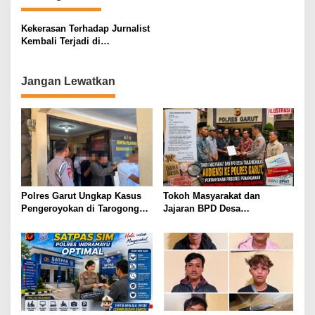
Kekerasan Terhadap Jurnalist
Kembali Terjadi di
Tanggamus, Wartawan dan
Forum Media akan Bersatu
Jangan Lewatkan
Polres Garut Ungkap Kasus
Tokoh Masyarakat dan
Pengeroyokan di Tarogong
Jajaran BPD Desa
Kaler, 22 Terduga Pelaku
Tanjungmulya Layangkan
Berhasil Diamankan
Surat Audiensi ke Polres
Garut, Pertanyakan Progres
Penanganan Dugaan
Penggelapan Dana Desa dan
Program PKH