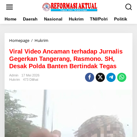
Lewati
ke
konten
Home
Daerah
Nasional
Hukrim
TNI/Polri
Politik
B
Viral
Homepage
/
Hukrim
Video
Viral Video Ancaman terhadap Jurnalis
Ancaman
terhadap
Gegerkan Tangerang, Rasmono. SH,
Jurnalis
Desak Polda Banten Bertindak Tegas
Gegerkan
Tangerang,
Admin
17 Mei 2026
Rasmono.
Hukrim
473 Dilihat
SH,
Desak
Polda
Banten
Bertindak
Tegas