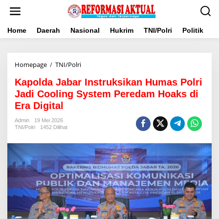
Lewati
ke
konten
Home
Daerah
Nasional
Hukrim
TNI/Polri
Politik
B
Kapolda
Homepage
/
TNI/Polri
Jabar
Kapolda Jabar Instruksikan Humas Polri
Instruksikan
Humas
Jadi Cooling System Peredam Hoaks di
Polri
Era Digital‎
Jadi
Cooling
Admin
19 Mei 2026
System
TNI/Polri
1452 Dilihat
Peredam
Hoaks
di
Era
Digital‎