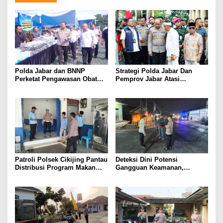
Polda Jabar dan BNNP
Strategi Polda Jabar Dan
Perketat Pengawasan Obat
Pemprov Jabar Atasi
Terlarang, Pemburu
Kejahatan Jalanan
Targetkan Jaringan Lintas
Provinsi
Patroli Polsek Cikijing Pantau
Deteksi Dini Potensi
Distribusi Program Makan
Gangguan Keamanan,
Bergizi Gratis di SPPG Desa
Bhabinkamtibmas Polsek
Sindangpanji
Cikijing Laksanakan Patroli
Malam dan Beri Himbauan
Kepada Warga