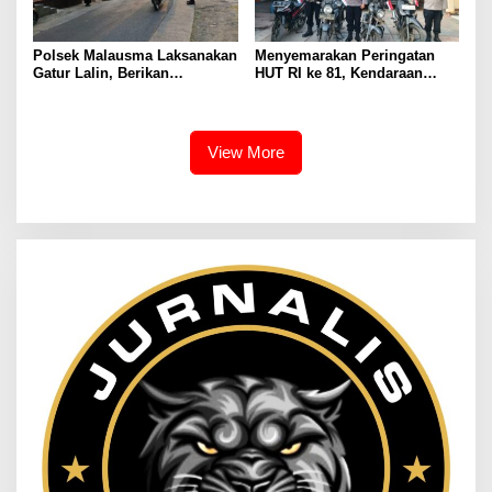
Polsek Malausma Laksanakan
Menyemarakan Peringatan
Gatur Lalin, Berikan
HUT RI ke 81, Kendaraan
Pelayanan dan Rasa Aman
Dinas Polsek Malausma
Bagi Pengguna Jalan
Dihiasi Merah Putih
View More