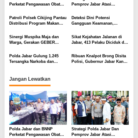
Perketat Pengawasan Obat
Pemprov Jabar Atasi
Terlarang, Pemburu
Kejahatan Jalanan
Targetkan Jaringan Lintas
Patroli Polsek Cikijing Pantau
Deteksi Dini Potensi
Provinsi
Distribusi Program Makan
Gangguan Keamanan,
Bergizi Gratis di SPPG Desa
Bhabinkamtibmas Polsek
Sindangpanji
Cikijing Laksanakan Patroli
Sinergi Muspika Maja dan
Sikat Kejahatan Jalanan di
Malam dan Beri Himbauan
Warga, Gerakan GEBER
Jabar, 413 Pelaku Diciduk dan
Kepada Warga
Bersihkan Desa Cipicung
1.016 Motor Disita
Polda Jabar Gulung 1.245
Ribuan Knalpot Brong Disita
Tersangka Narkoba dan
Polisi, Gubernur Jabar Kang
Miras, Jutaan Obat Keras
Dedi Bakal Berikan
Dimusnahkan
Kompensasi Knalpot Standar
Jangan Lewatkan
Polda Jabar dan BNNP
Strategi Polda Jabar Dan
Perketat Pengawasan Obat
Pemprov Jabar Atasi