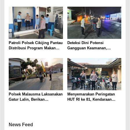
Terlarang, Pemburu
Kejahatan Jalanan
Targetkan Jaringan Lintas
Provinsi
Patroli Polsek Cikijing Pantau
Deteksi Dini Potensi
Distribusi Program Makan
Gangguan Keamanan,
Bergizi Gratis di SPPG Desa
Bhabinkamtibmas Polsek
Sindangpanji
Cikijing Laksanakan Patroli
Malam dan Beri Himbauan
Kepada Warga
Polsek Malausma Laksanakan
Menyemarakan Peringatan
Gatur Lalin, Berikan
HUT RI ke 81, Kendaraan
Pelayanan dan Rasa Aman
Dinas Polsek Malausma
Bagi Pengguna Jalan
Dihiasi Merah Putih
News Feed