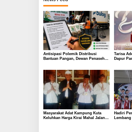
Antisipasi Polemik Distribusi
Tarisa Ad
Bantuan Pangan, Dewan Penasehat
Dapur Pa
Reformasi Aktual Usulkan Fakta
Jaipong T
Integritas bagi TKBM dan Sopir
Kinarya”
Pengangkut
Masyarakat Adat Kampung Kuta
Hadiri Pe
Keluhkan Harga Kirai Mahal Jalan
Lembang 
didalam Rusak dan Belum Punya
Harap Par
Surau, Leuit serta Bale Pertemuan
Pendidik
Ageung