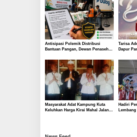
Antisipasi Polemik Distribusi
Tarisa Ad
Bantuan Pangan, Dewan Penasehat
Dapur Pa
Reformasi Aktual Usulkan Fakta
Jaipong T
Integritas bagi TKBM dan Sopir
Kinarya”
Pengangkut
Masyarakat Adat Kampung Kuta
Hadiri Pe
Keluhkan Harga Kirai Mahal Jalan
Lembang 
didalam Rusak dan Belum Punya
Harap Par
Surau, Leuit serta Bale Pertemuan
Pendidik
Ageung
News Feed