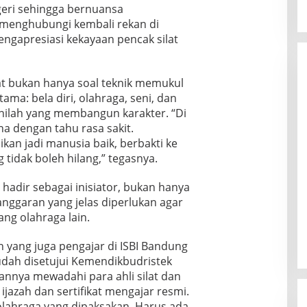
egeri sehingga bernuansa
s menghubungi kembali rekan di
ngapresiasi kekayaan pencak silat
t bukan hanya soal teknik memukul
ama: bela diri, olahraga, seni, dan
r inilah yang membangun karakter. “Di
ana dengan tahu rasa sakit.
kan jadi manusia baik, berbakti ke
g tidak boleh hilang,” tegasnya.
hadir sebagai inisiator, bukan hanya
anggaran yang jelas diperlukan agar
ang olahraga lain.
 yang juga pengajar di ISBI Bandung
udah disetujui Kemendikbudristek
annya mewadahi para ahli silat dan
jazah dan sertifikat mengajar resmi.
olahraga yang dipaksakan. Harus ada