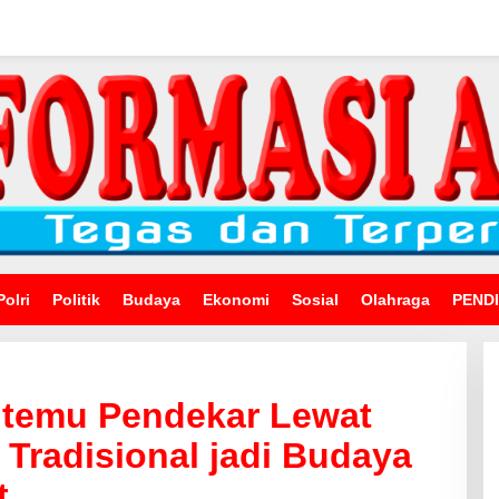
Polri
Politik
Budaya
Ekonomi
Sosial
Olahraga
PEND
 temu Pendekar Lewat
 Tradisional jadi Budaya
t