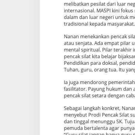
melibatkan pesilat dari luar n
internasional. MASPI kini foku
dalam dan luar negeri untuk me
tradisional kepada masyarakat.
Nanan menekankan pencak sila
atau senjata. Ada empat pilar ut
mental spiritual. Pilar terakhi
pencak silat kita belajar bijaks
Pendidikan para doksal, pendidi
Tuhan, guru, orang tua. Itu yan
Ia juga mendorong pemerintah 
fasilitator. Payung hukum dan 
pencak silat setara dengan cab
Sebagai langkah konkret, Nanan
menyebut Prodi Pencak Silat s
dan tinggal menunggu SK. Tuju
pemuda bertalenta agar punya i
“Guru silat jangan hanya guru 