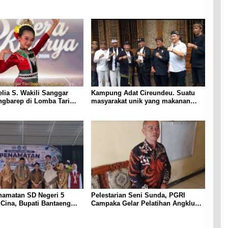
elia S. Wakili Sanggar
Kampung Adat Cireundeu. Suatu
ngbarep di Lomba Tari
masyarakat unik yang makanan
ingkat Provinsi “Dera
pokok nya Singkong tidak boleh
makan Nasi.
namatan SD Negeri 5
Pelestarian Seni Sunda, PGRI
Cina, Bupati Bantaeng
Campaka Gelar Pelatihan Angklung
a Siswa Terus Lanjutkan
Jelang Perlombaan Tingkat
an
Kabupaten