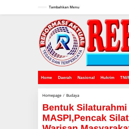
Lewati
ke
Tambahkan Menu
konten
Home
Daerah
Nasional
Hukrim
TNI/
Bentuk
Homepage
/
Budaya
Silaturahmi
Bentuk Silaturahmi
temu
Pendekar
MASPI,Pencak Silat
Lewat
MASPI,Pencak
Warisan Masyaraka
Silat