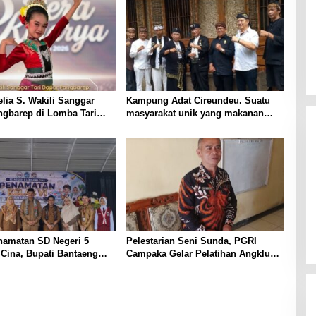
elia S. Wakili Sanggar
Kampung Adat Cireundeu. Suatu
ngbarep di Lomba Tari
masyarakat unik yang makanan
ingkat Provinsi “Dera
pokok nya Singkong tidak boleh
makan Nasi.
namatan SD Negeri 5
Pelestarian Seni Sunda, PGRI
Cina, Bupati Bantaeng
Campaka Gelar Pelatihan Angklung
a Siswa Terus Lanjutkan
Jelang Perlombaan Tingkat
an
Kabupaten