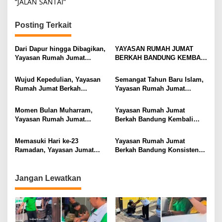
“JALAN SANTAI”
Posting Terkait
Dari Dapur hingga Dibagikan,
YAYASAN RUMAH JUMAT
Yayasan Rumah Jumat
BERKAH BANDUNG KEMBALI
Berkah Bandung Hadirkan
GELAR BAKSOS RUTIN,
Semangat Berbagi
BAGIKAN MAKANAN KE
Wujud Kepedulian, Yayasan
Semangat Tahun Baru Islam,
MASJID DAN MASYARAKAT
Rumah Jumat Berkah
Yayasan Rumah Jumat
DI JALANAN
Bandung Bagikan Takjil di
Berkah Bandung Rutin
Berbagai Masjid
Bagikan Makanan kepada
Momen Bulan Muharram,
Yayasan Rumah Jumat
Jemaah Masjid
Yayasan Rumah Jumat
Berkah Bandung Kembali
Berkah Bandung Rutin
Gelar Baksos Rutin, Bagikan
Bagikan Makanan kepada
Makanan ke Sejumlah Masjid
Memasuki Hari ke-23
Yayasan Rumah Jumat
Jemaah Masjid
di Kota Bandung
Ramadan, Yayasan Jumat
Berkah Bandung Konsisten
Berkah Bandung Konsisten
Berbagi Takjil di Hari ke-21
Berbagi Takjil
Ramadhan
Jangan Lewatkan