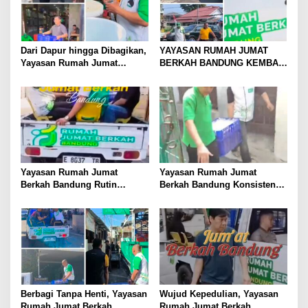
Dari Dapur hingga Dibagikan,
YAYASAN RUMAH JUMAT
Yayasan Rumah Jumat
BERKAH BANDUNG KEMBALI
Berkah Bandung Hadirkan
GELAR BAKSOS RUTIN,
Semangat Berbagi
BAGIKAN MAKANAN KE
MASJID DAN MASYARAKAT
DI JALANAN
Yayasan Rumah Jumat
Yayasan Rumah Jumat
Berkah Bandung Rutin
Berkah Bandung Konsisten
Bagikan Bingkisan Makanan
Gelar Kegiatan Rutin Setiap
kepada Masjid dan Warga di
Jumat, DKM dan Jemaah
Jalanan
Berikan Apresiasi
Berbagi Tanpa Henti, Yayasan
Wujud Kepedulian, Yayasan
Rumah Jumat Berkah
Rumah Jumat Berkah