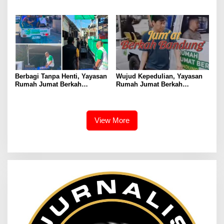
Bagikan Bingkisan Makanan
Gelar Kegiatan Rutin Setiap
kepada Masjid dan Warga di
Jumat, DKM dan Jemaah
Jalanan
Berikan Apresiasi
Berbagi Tanpa Henti, Yayasan
Wujud Kepedulian, Yayasan
Rumah Jumat Berkah
Rumah Jumat Berkah
Bandung Kembali Gelar Aksi
Bandung Bagikan Takjil di
Sosial Jumat Berkah
Berbagai Masjid
View More