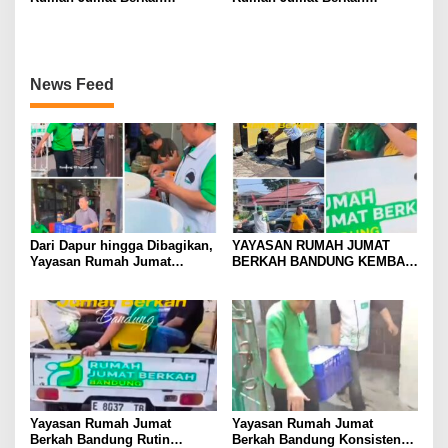
Bandung Kembali Gelar Aksi
Bandung Bagikan Takjil di
Sosial Jumat Berkah
Berbagai Masjid
News Feed
Dari Dapur hingga Dibagikan,
YAYASAN RUMAH JUMAT
Yayasan Rumah Jumat
BERKAH BANDUNG KEMBALI
Berkah Bandung Hadirkan
GELAR BAKSOS RUTIN,
Semangat Berbagi
BAGIKAN MAKANAN KE
MASJID DAN MASYARAKAT
DI JALANAN
Yayasan Rumah Jumat
Yayasan Rumah Jumat
Berkah Bandung Rutin
Berkah Bandung Konsisten