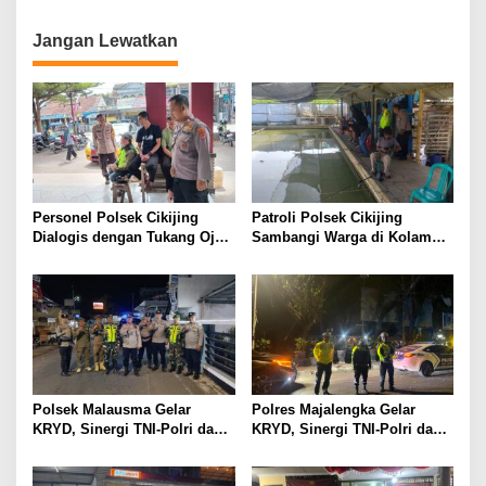
Kebaktian di Gereja Kristen
Gabungan
Pasundan Eben Haezer
Jangan Lewatkan
Personel Polsek Cikijing
Patroli Polsek Cikijing
Dialogis dengan Tukang Ojek
Sambangi Warga di Kolam
di depan Pasar Cikijing
Pemancingan, Sampaikan
Pesan Kamtibmas
Polsek Malausma Gelar
Polres Majalengka Gelar
KRYD, Sinergi TNI-Polri dan
KRYD, Sinergi TNI-Polri dan
Instansi Terkait Jaga
Instansi Terkait Jaga
Kamtibmas
Kamtibmas