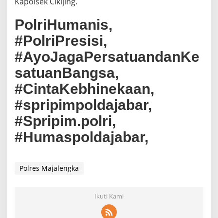
Kapolsek Cikijing.
PolriHumanis,
#PolriPresisi,
#AyoJagaPersatuandanKe
satuanBangsa,
#CintaKebhinekaan,
#spripimpoldajabar,
#Spripim.polri,
#Humaspoldajabar,
Polres Majalengka
Ikuti Kami