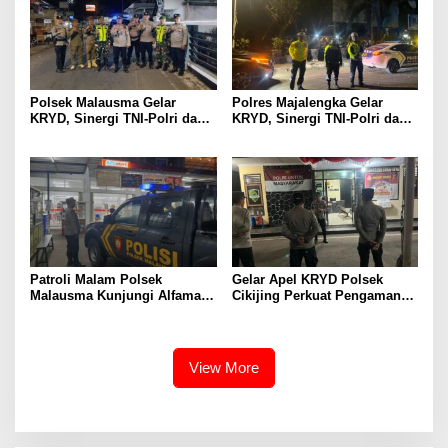
Polsek Malausma Gelar
Polres Majalengka Gelar
KRYD, Sinergi TNI-Polri dan
KRYD, Sinergi TNI-Polri dan
Instansi Terkait Jaga
Instansi Terkait Jaga
Kamtibmas
Kamtibmas
Patroli Malam Polsek
Gelar Apel KRYD Polsek
Malausma Kunjungi Alfamart,
Cikijing Perkuat Pengamanan
Kapolsek Sampaikan
Wilayah
Imbauan Kamtibmas
View More