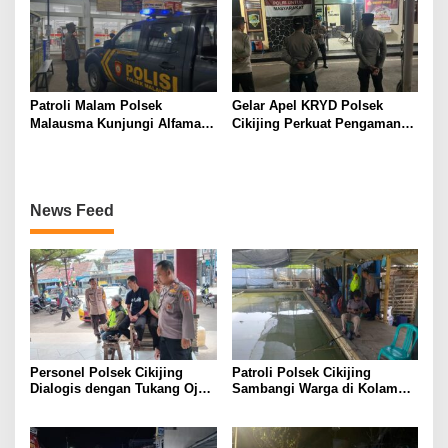
Patroli Malam Polsek
Gelar Apel KRYD Polsek
Malausma Kunjungi Alfamart,
Cikijing Perkuat Pengamanan
Kapolsek Sampaikan
Wilayah
Imbauan Kamtibmas
News Feed
Personel Polsek Cikijing
Patroli Polsek Cikijing
Dialogis dengan Tukang Ojek
Sambangi Warga di Kolam
di depan Pasar Cikijing
Pemancingan, Sampaikan
Pesan Kamtibmas