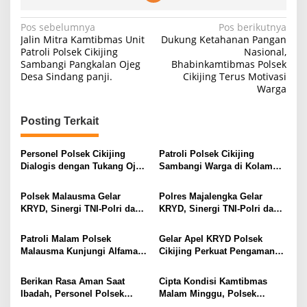
Navigasi
Pos sebelumnya
Pos berikutnya
Jalin Mitra Kamtibmas Unit
Dukung Ketahanan Pangan
pos
Patroli Polsek Cikijing
Nasional,
Sambangi Pangkalan Ojeg
Bhabinkamtibmas Polsek
Desa Sindang panji.
Cikijing Terus Motivasi
Warga
Posting Terkait
Personel Polsek Cikijing
Patroli Polsek Cikijing
Dialogis dengan Tukang Ojek
Sambangi Warga di Kolam
di depan Pasar Cikijing
Pemancingan, Sampaikan
Pesan Kamtibmas
Polsek Malausma Gelar
Polres Majalengka Gelar
KRYD, Sinergi TNI-Polri dan
KRYD, Sinergi TNI-Polri dan
Instansi Terkait Jaga
Instansi Terkait Jaga
Kamtibmas
Kamtibmas
Patroli Malam Polsek
Gelar Apel KRYD Polsek
Malausma Kunjungi Alfamart,
Cikijing Perkuat Pengamanan
Kapolsek Sampaikan
Wilayah
Imbauan Kamtibmas
Berikan Rasa Aman Saat
Cipta Kondisi Kamtibmas
Ibadah, Personel Polsek
Malam Minggu, Polsek
Dawuan Gelar Pengamanan
Dawuan Gelar Patroli KRYD