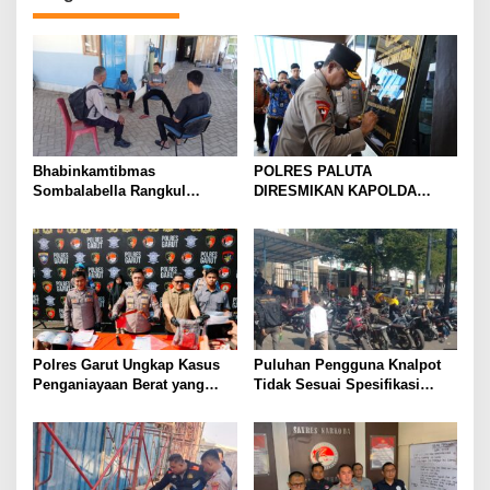
Bhabinkamtibmas
POLRES PALUTA
Sombalabella Rangkul
DIRESMIKAN KAPOLDA
Pemuda, Ajak Warga Perkuat
SUMATERA UTARA DI
Kamtibmas dan Semarakkan
GUNUNGTUA
HUT Ke-81 RI
Polres Garut Ungkap Kasus
Puluhan Pengguna Knalpot
Penganiayaan Berat yang
Tidak Sesuai Spesifikasi
Mengakibatkan Korban
Teknis di Wanaraja Terjaring
Meninggal Dunia
Penertiban Polisi