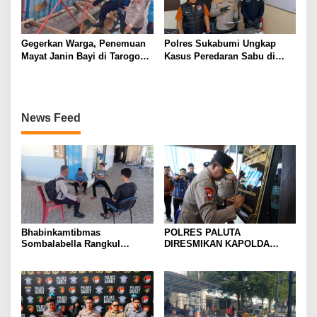
Gegerkan Warga, Penemuan
Polres Sukabumi Ungkap
Mayat Janin Bayi di Tarogong
Kasus Peredaran Sabu di
Kaler.Polisi Lakukan Oleh
Surade dan Ciemas, Tiga
TKP
Tersangka Diamankan
News Feed
Bhabinkamtibmas
POLRES PALUTA
Sombalabella Rangkul
DIRESMIKAN KAPOLDA
Pemuda, Ajak Warga Perkuat
SUMATERA UTARA DI
Kamtibmas dan Semarakkan
GUNUNGTUA
HUT Ke-81 RI