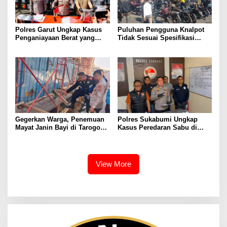
Polres Garut Ungkap Kasus
Puluhan Pengguna Knalpot
Penganiayaan Berat yang
Tidak Sesuai Spesifikasi
Mengakibatkan Korban
Teknis di Wanaraja Terjaring
Meninggal Dunia
Penertiban Polisi
Gegerkan Warga, Penemuan
Polres Sukabumi Ungkap
Mayat Janin Bayi di Tarogong
Kasus Peredaran Sabu di
Kaler.Polisi Lakukan Oleh
Surade dan Ciemas, Tiga
TKP
Tersangka Diamankan
View More