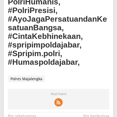
PolriHumanis,
#PolriPresisi,
#AyoJagaPersatuandanKe
satuanBangsa,
#CintaKebhinekaan,
#spripimpoldajabar,
#Spripim.polri,
#Humaspoldajabar,
Polres Majalengka
Ikuti Kami
Pos sebelumnya
Pos berikutnya