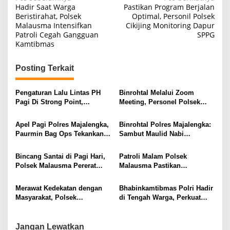
Navigasi
Hadir Saat Warga
Pastikan Program Berjalan
pos
Beristirahat, Polsek
Optimal, Personil Polsek
Malausma Intensifkan
Cikijing Monitoring Dapur
Patroli Cegah Gangguan
SPPG
Kamtibmas
Posting Terkait
Pengaturan Lalu Lintas PH
Binrohtal Melalui Zoom
Pagi Di Strong Point,
Meeting, Personel Polsek
Komitmen Polsek Malausma
Malausma Perkuat Keimanan
Layani Masyarakat
dan Integritas dalam
Apel Pagi Polres Majalengka,
Binrohtal Polres Majalengka:
Pelaksanaan Tugas
Paurmin Bag Ops Tekankan
Sambut Maulid Nabi
Disiplin Dan Profesionalisme
Muhammad SAW, Personel
Personel
Tingkatkan Keimanan dan
Bincang Santai di Pagi Hari,
Patroli Malam Polsek
Profesionalisme
Polsek Malausma Pererat
Malausma Pastikan
Kedekatan dengan
Kondusivitas Lingkungan
Masyarakat di Desa Sukadana
Masyarakat Tetap Terjaga
Merawat Kedekatan dengan
Bhabinkamtibmas Polri Hadir
Masyarakat, Polsek
di Tengah Warga, Perkuat
Sumberjaya Intensifkan
Silaturahmi dan Jaga
Sambang Dialogis
Kamtibmas Desa
Jangan Lewatkan