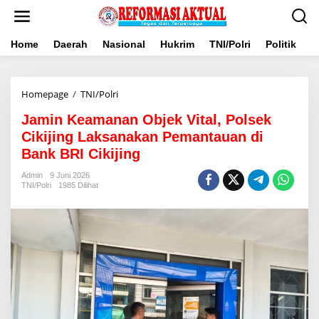
Lewati
ke
konten
Home
Daerah
Nasional
Hukrim
TNI/Polri
Politik
B
Jamin
Homepage
/
TNI/Polri
Keamanan
Jamin Keamanan Objek Vital, Polsek
Objek
Vital,
Cikijing Laksanakan Pemantauan di
Polsek
Bank BRI Cikijing
Cikijing
Laksanakan
Admin
9 Juni 2026
Pemantauan
TNI/Polri
1985 Dilihat
di
Bank
BRI
Cikijing