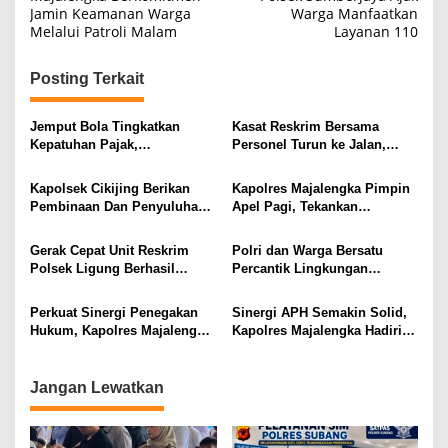
Jamin Keamanan Warga
Warga Manfaatkan
Melalui Patroli Malam
Layanan 110
Posting Terkait
Jemput Bola Tingkatkan
Kasat Reskrim Bersama
Kepatuhan Pajak,
Personel Turun ke Jalan,
Bhabinkamtibmas Turut
Berikan Pelayanan Lalu
Kawal Program Setyaki Sapta
Lintas bagi Masyarakat
Kapolsek Cikijing Berikan
Kapolres Majalengka Pimpin
Arga
Pembinaan Dan Penyuluhan
Apel Pagi, Tekankan
Tentang Kenakalan Remaja
Profesionalisme dan
Hingga Aksi Bullying Di
Pelayanan Humanis kepada
Gerak Cepat Unit Reskrim
Polri dan Warga Bersatu
SMAN 1 Cikijing
Masyarakat
Polsek Ligung Berhasil
Percantik Lingkungan
Amankan dan Kembalikan
Sambut HUT Ke-81
Sepeda Motor Milik Warga
Kemerdekaan RI
Perkuat Sinergi Penegakan
Sinergi APH Semakin Solid,
yang Sempat Hilang
Hukum, Kapolres Majalengka
Kapolres Majalengka Hadiri
Laksanakan Kunjungan
Pemusnahan Barang Bukti di
Silaturahmi ke Kejaksaan
Kejaksaan Negeri
Negeri Majalengka
Jangan Lewatkan