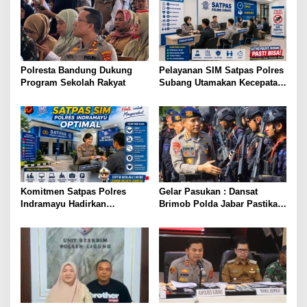
Polresta Bandung Dukung
Pelayanan SIM Satpas Polres
Program Sekolah Rakyat
Subang Utamakan Kecepatan,
Humanis, dan Profesional
Komitmen Satpas Polres
Gelar Pasukan : Dansat
Indramayu Hadirkan
Brimob Polda Jabar Pastikan
Pelayanan SIM Profesional
Kesiapan Personel Batalyon
dan Humanis
B Pelopor