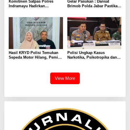
Komitmen Satpas Polres
Gelar Pasukan : Dansat
Indramayu Hadirkan
Brimob Polda Jabar Pastikan
Pelayanan SIM Profesional
Kesiapan Personel Batalyon
dan Humanis
B Pelopor
Hasil KRYD Polisi Temukan
Polisi Ungkap Kasus
Sepeda Motor Hilang, Pemilik
Narkotika, Psikotropika dan
Berikan Apresiasi dan Ucapan
Peredaran Obat- Obatan
Terima Kasih kepada Polri
Tanpa Izin Periode
pertengahan Juli 2026
View More