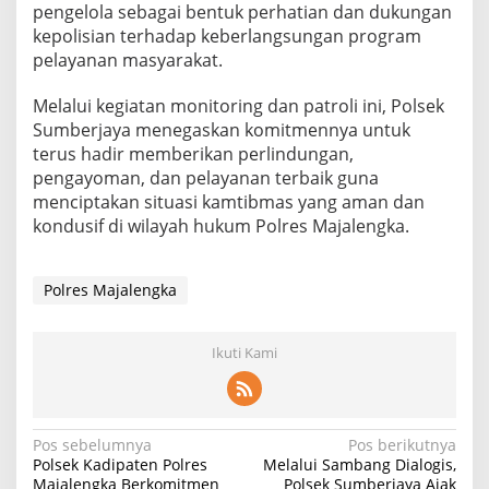
pengelola sebagai bentuk perhatian dan dukungan
kepolisian terhadap keberlangsungan program
pelayanan masyarakat.
Melalui kegiatan monitoring dan patroli ini, Polsek
Sumberjaya menegaskan komitmennya untuk
terus hadir memberikan perlindungan,
pengayoman, dan pelayanan terbaik guna
menciptakan situasi kamtibmas yang aman dan
kondusif di wilayah hukum Polres Majalengka.
Polres Majalengka
Ikuti Kami
Navigasi
Pos sebelumnya
Pos berikutnya
Polsek Kadipaten Polres
Melalui Sambang Dialogis,
pos
Majalengka Berkomitmen
Polsek Sumberjaya Ajak