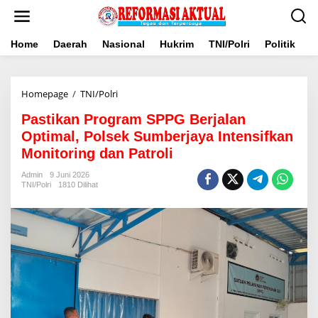
Lewati
ke
konten
Home
Daerah
Nasional
Hukrim
TNI/Polri
Politik
B
Pastikan
Homepage
/
TNI/Polri
Program
Pastikan Program SPPG Berjalan
SPPG
Berjalan
Optimal, Polsek Sumberjaya Intensifkan
Optimal,
Monitoring dan Patroli
Polsek
Sumberjaya
Admin
9 Juni 2026
Intensifkan
TNI/Polri
1810 Dilihat
Monitoring
dan
Patroli