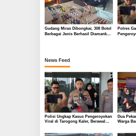
Gudang Miras Dibongkar, 308 Botol
Polres G
Berbagai Jenis Berhasil Diamankan
Pengeroyo
Polisi
Kaler, Be
News Feed
Polisi Ungkap Kasus Pengeroyokan
Dua Pekan
Viral di Tarogong Kaler, Berawal
Warga Ba
dari Knalpot Brong
Berkat Pol