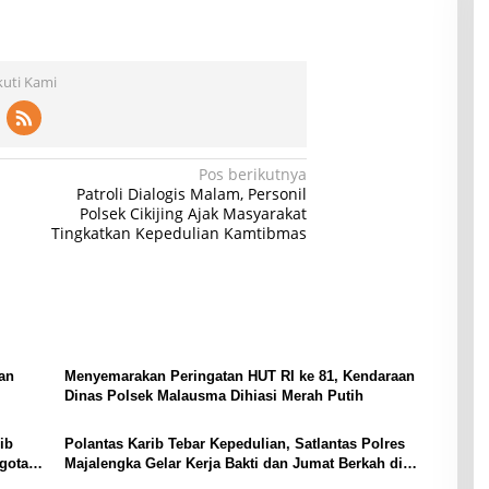
kuti Kami
Pos berikutnya
Patroli Dialogis Malam, Personil
Polsek Cikijing Ajak Masyarakat
Tingkatkan Kepedulian Kamtibmas
an
Menyemarakan Peringatan HUT RI ke 81, Kendaraan
Dinas Polsek Malausma Dihiasi Merah Putih
ib
Polantas Karib Tebar Kepedulian, Satlantas Polres
gota
Majalengka Gelar Kerja Bakti dan Jumat Berkah di
Masjid Jami At-Taqwa