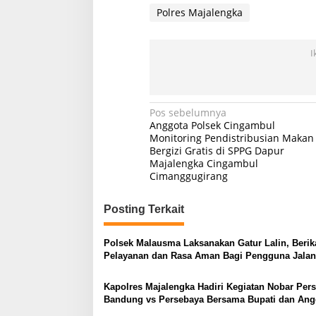
Polres Majalengka
I
Navigasi
Pos sebelumnya
Anggota Polsek Cingambul
pos
Monitoring Pendistribusian Makan
Bergizi Gratis di SPPG Dapur
Majalengka Cingambul
Cimanggugirang
Posting Terkait
Polsek Malausma Laksanakan Gatur Lalin, Berik
Pelayanan dan Rasa Aman Bagi Pengguna Jalan
Kapolres Majalengka Hadiri Kegiatan Nobar Pers
Bandung vs Persebaya Bersama Bupati dan Ang
DPR RI