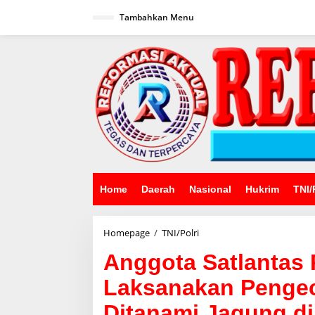
Lewati
ke
Tambahkan Menu
konten
Home
Daerah
Nasional
Hukrim
TNI/
Anggota
Homepage
/
TNI/Polri
Satlantas
Anggota Satlantas 
Polres
Majalengka
Laksanakan Penge
Laksanakan
Pengecekan
Ditanami Jagung d
Lahan