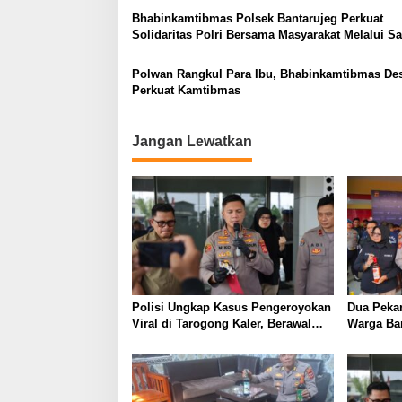
Bhabinkamtibmas Polsek Bantarujeg Perkuat
Solidaritas Polri Bersama Masyarakat Melalui 
Dialogis
Polwan Rangkul Para Ibu, Bhabinkamtibmas Des
Perkuat Kamtibmas
Jangan Lewatkan
Polisi Ungkap Kasus Pengeroyokan
Dua Pekan
Viral di Tarogong Kaler, Berawal
Warga Ba
dari Knalpot Brong
Berkat Pol