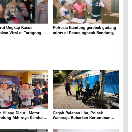
arut Ungkap Kasus
Polresta Bandung gerebek gudang
kan Viral di Tarogong
miras di Pameungpeuk Bandung,
rawal dari Knalpot Brong
Polisi Sita 7.000 Botol Berbagai
Merek
 Hilang Dicuri, Motor
Cegah Balapan Liar, Polsek
ndung Akhirnya Kembali
Wanaraja Bubarkan Kerumunan
isi
Remaja dan Amankan Sepeda
Motor Berknalpot Tidak Sesuai
Spesifikasi Teknis