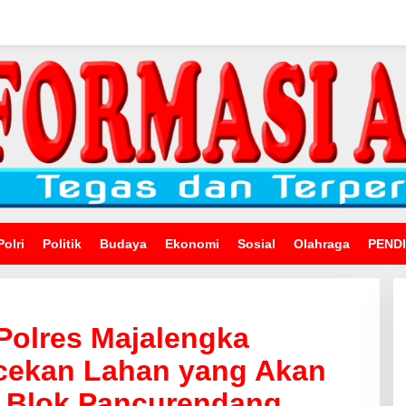
Polri
Politik
Budaya
Ekonomi
Sosial
Olahraga
PEND
Polres Majalengka
cekan Lahan yang Akan
i Blok Pancurendang