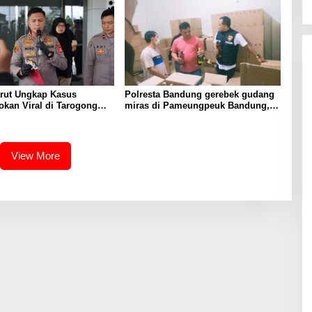
arut Ungkap Kasus
Polresta Bandung gerebek gudang
kan Viral di Tarogong
miras di Pameungpeuk Bandung,
rawal dari Knalpot Brong
Polisi Sita 7.000 Botol Berbagai
Merek
View More