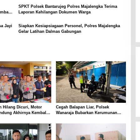
SPKT Polsek Bantarujeg Polres Majalengka Terima
Sambang
Laporan Kehilangan Dokumen Warga
a Jayi
Siapkan Kesiapsiagaan Personel, Polres Majalengka
Gelar Latihan Dalmas Gabungan
 Hilang Dicuri, Motor
Cegah Balapan Liar, Polsek
ndung Akhirnya Kembali
Wanaraja Bubarkan Kerumunan
isi
Remaja dan Amankan Sepeda
Motor Berknalpot Tidak Sesuai
Spesifikasi Teknis