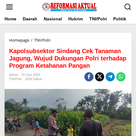
Lewati
ke
konten
Home
Daerah
Nasional
Hukrim
TNI/Polri
Politik
B
Kapolsubsektor
Homepage
/
TNI/Polri
Sindang
Kapolsubsektor Sindang Cek Tanaman
Cek
Tanaman
Jagung, Wujud Dukungan Polri terhadap
Jagung,
Program Ketahanan Pangan
Wujud
Dukungan
Admin
16 Juni 2026
Polri
TNI/Polri
1930 Dilihat
terhadap
Program
Ketahanan
Pangan