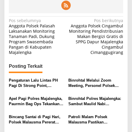
Navigasi
Pos sebelumnya
Pos berikutnya
Anggota Polsek Palasah
Anggota Polsek Cingambul
pos
Laksanakan Monitoring
Monitoring Pendistribusian
Tanaman Padi, Dukung
Makan Bergizi Gratis di
Program Swasembada
SPPG Dapur Majalengka
Pangan di Kabupaten
Cingambul
Majalengka
Cimanggugirang
Posting Terkait
Pengaturan Lalu Lintas PH
Binrohtal Melalui Zoom
Pagi Di Strong Point,
Meeting, Personel Polsek
Komitmen Polsek Malausma
Malausma Perkuat Keimanan
Layani Masyarakat
dan Integritas dalam
Apel Pagi Polres Majalengka,
Binrohtal Polres Majalengka:
Pelaksanaan Tugas
Paurmin Bag Ops Tekankan
Sambut Maulid Nabi
Disiplin Dan Profesionalisme
Muhammad SAW, Personel
Personel
Tingkatkan Keimanan dan
Bincang Santai di Pagi Hari,
Patroli Malam Polsek
Profesionalisme
Polsek Malausma Pererat
Malausma Pastikan
Kedekatan dengan
Kondusivitas Lingkungan