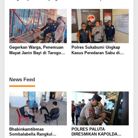
Mengakibatkan Korban
Teknis di Wanaraja Terjaring
Meninggal Dunia
Penertiban Polisi
Gegerkan Warga, Penemuan
Polres Sukabumi Ungkap
Mayat Janin Bayi di Tarogong
Kasus Peredaran Sabu di
Kaler.Polisi Lakukan Oleh
Surade dan Ciemas, Tiga
TKP
Tersangka Diamankan
News Feed
Bhabinkamtibmas
POLRES PALUTA
Sombalabella Rangkul
DIRESMIKAN KAPOLDA