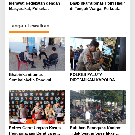
Masyarakat di Desa Sukadana
Masyarakat Tetap Terjaga
Merawat Kedekatan dengan
Bhabinkamtibmas Polri Hadir
Masyarakat, Polsek
di Tengah Warga, Perkuat
Sumberjaya Intensifkan
Silaturahmi dan Jaga
Sambang Dialogis
Kamtibmas Desa
Jangan Lewatkan
Bhabinkamtibmas
POLRES PALUTA
Sombalabella Rangkul
DIRESMIKAN KAPOLDA
Pemuda, Ajak Warga Perkuat
SUMATERA UTARA DI
Kamtibmas dan Semarakkan
GUNUNGTUA
HUT Ke-81 RI
Polres Garut Ungkap Kasus
Puluhan Pengguna Knalpot
Penganiayaan Berat yang
Tidak Sesuai Spesifikasi