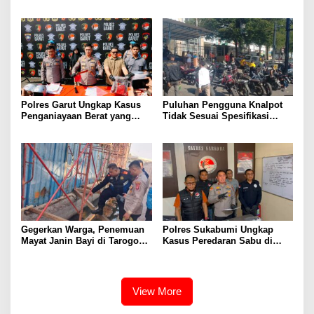
Pemuda, Ajak Warga Perkuat
SUMATERA UTARA DI
Kamtibmas dan Semarakkan
GUNUNGTUA
HUT Ke-81 RI
Polres Garut Ungkap Kasus
Puluhan Pengguna Knalpot
Penganiayaan Berat yang
Tidak Sesuai Spesifikasi
Mengakibatkan Korban
Teknis di Wanaraja Terjaring
Meninggal Dunia
Penertiban Polisi
Gegerkan Warga, Penemuan
Polres Sukabumi Ungkap
Mayat Janin Bayi di Tarogong
Kasus Peredaran Sabu di
Kaler.Polisi Lakukan Oleh
Surade dan Ciemas, Tiga
TKP
Tersangka Diamankan
View More