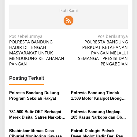
Ikuti Kami
Navigasi
Pos sebelumnya
Pos berikutnya
POLRESTA BANDUNG
POLRESTA BANDUNG
pos
HADIR DI TENGAH
PERKUAT KETAHANAN
MASYARAKAT UNTUK
PANGAN MELALUI
MENDUKUNG KETAHANAN
SEMANGAT PRESISI DAN
PANGAN
PENGABDIAN
Posting Terkait
Polresta Bandung Dukung
Polresta Bandung Tindak
Program Sekolah Rakyat
1.589 Motor Knalpot Brong
dalam Sebulan
784.500 Butir OKT Berbagai
Polresta Bandung Ungkap
Merek Disita, Satres Narkoba
105 Kasus Narkoba dan Obat
Polresta Bandung Bongkar
Keras Ilegal, Selamatkan 175
Gudang Penyimpanan Obat
Ribu Jiwa dari Bahaya
Bhabinkamtibmas Desa
Patroli Dialogis Polsek
Ilegal
Penyalahgunaan
Ciburial Monitoring Kawasan
Dayeuhkolot Hadir Beri Rasa