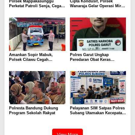
Polsek Mappakasunggu
Cipta Kondusif, Polsek
Perketat Patroli Senja, Cegah
Wanaraja Gelar Operasi Miras
Balap Liar Sebelum Ganggu
di Wilayah Hukumnya
Ketertiban Warga
Amankan Sopir Mabuk,
Polres Garut Ungkap
Polsek Cilawu Cegah
Peredaran Obat Keras
Kecelakaan di Jalan Raya
Terbatas Ilegal, Ratusan Butir
Garut–Tasikmalaya
dan Dua Orang Berhasil
Diamankan
Polresta Bandung Dukung
Pelayanan SIM Satpas Polres
Program Sekolah Rakyat
Subang Utamakan Kecepatan,
Humanis, dan Profesional
View More