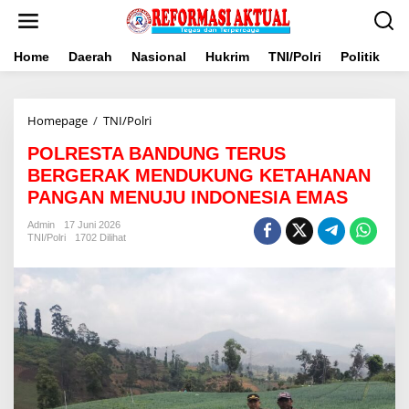
Lewati
ke
konten
Home
Daerah
Nasional
Hukrim
TNI/Polri
Politik
B
POLRESTA
Homepage
/
TNI/Polri
BANDUNG
POLRESTA BANDUNG TERUS
TERUS
BERGERAK
BERGERAK MENDUKUNG KETAHANAN
MENDUKUNG
PANGAN MENUJU INDONESIA EMAS
KETAHANAN
PANGAN
Admin
17 Juni 2026
MENUJU
TNI/Polri
1702 Dilihat
INDONESIA
EMAS