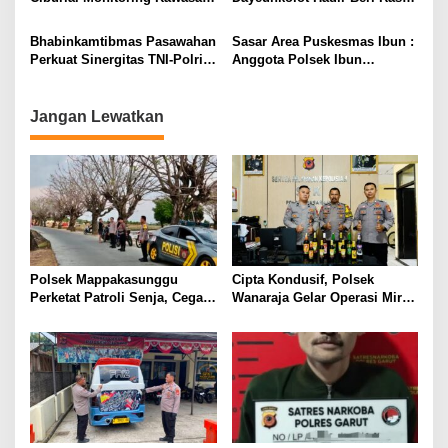
Wisata Ir. H. Djuanda,
Aman kepada Masyarakat
Sampaikan Pesan Kamtibmas
Bhabinkamtibmas Pasawahan
Sasar Area Puskesmas Ibun :
kepada Masyarakat
Perkuat Sinergitas TNI-Polri
Anggota Polsek Ibun
dan Pemerintah Kelurahan
Laksanakan Patroli KRYD
Lewat Sambang Kamtibmas
Setiap Malam Hari
Jangan Lewatkan
Polsek Mappakasunggu
Cipta Kondusif, Polsek
Perketat Patroli Senja, Cegah
Wanaraja Gelar Operasi Miras
Balap Liar Sebelum Ganggu
di Wilayah Hukumnya
Ketertiban Warga