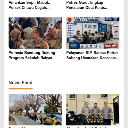
Amankan Sopir Mabuk,
Polres Garut Ungkap
Polsek Cilawu Cegah
Peredaran Obat Keras
Kecelakaan di Jalan Raya
Terbatas Ilegal, Ratusan Butir
Garut–Tasikmalaya
dan Dua Orang Berhasil
Diamankan
Polresta Bandung Dukung
Pelayanan SIM Satpas Polres
Program Sekolah Rakyat
Subang Utamakan Kecepatan,
Humanis, dan Profesional
News Feed