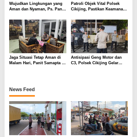
Wujudkan Lingkungan yang
Patroli Objek Vital Polsek
Aman dan Nyaman, Ps. Panit
Cikijing, Pastikan Keamanan
Samapta l Polsek Cikijing
Minimarket dan Beri Rasa
Sambangi Warga Desa
Aman Kepada Masyarakat
Cikijing
Jaga Situasi Tetap Aman di
Antisipasi Geng Motor dan
Malam Hari, Panit Samapta II
C3, Polsek Cikijing Gelar
Polsek Cikijing Sambangi
Apel dan Patroli Malam
Kantor Desa Kasturi
News Feed