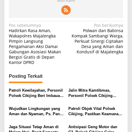
Ikuti Kami
Navigasi
Pos sebelumnya
Pos berikutnya
Hadirkan Rasa Aman,
Polwan dan Babinsa
pos
Wakapolres Majalengka
Kompak Sambangi Warga,
Pimpin Langsung
Perkuat Sinergi Ciptakan
Pengamanan Aksi Damai
Desa yang Aman dan
Gabungan Asosiasi Makan
Kondusif di Majalengka
Bergizi Gratis di Depan
Kantor DPRD
Posting Terkait
Patroli Kewilayahan, Personil
Jalin Mitra Kamtibmas,
Polsek Cikijing Beri Imbauan
Personil Polsek Cikijing
Kepada Security SPBU
Optimalkan Sambang kepada
Pengendara Ojek Pangkalan
Wujudkan Lingkungan yang
Patroli Objek Vital Polsek
Aman dan Nyaman, Ps. Panit
Cikijing, Pastikan Keamanan
Samapta l Polsek Cikijing
Minimarket dan Beri Rasa
Sambangi Warga Desa
Aman Kepada Masyarakat
Jaga Situasi Tetap Aman di
Antisipasi Geng Motor dan
Cikijing