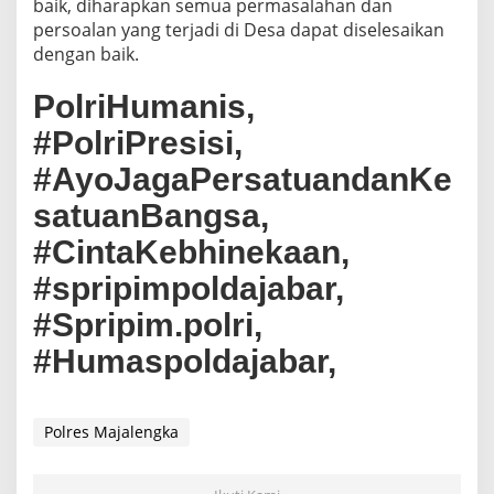
baik, diharapkan semua permasalahan dan
persoalan yang terjadi di Desa dapat diselesaikan
dengan baik.
PolriHumanis,
#PolriPresisi,
#AyoJagaPersatuandanKe
satuanBangsa,
#CintaKebhinekaan,
#spripimpoldajabar,
#Spripim.polri,
#Humaspoldajabar,
Polres Majalengka