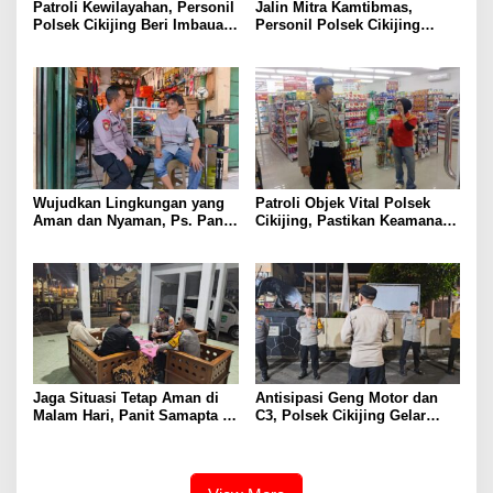
Patroli Kewilayahan, Personil
Jalin Mitra Kamtibmas,
Polsek Cikijing Beri Imbauan
Personil Polsek Cikijing
Kepada Security SPBU
Optimalkan Sambang kepada
Pengendara Ojek Pangkalan
Wujudkan Lingkungan yang
Patroli Objek Vital Polsek
Aman dan Nyaman, Ps. Panit
Cikijing, Pastikan Keamanan
Samapta l Polsek Cikijing
Minimarket dan Beri Rasa
Sambangi Warga Desa
Aman Kepada Masyarakat
Cikijing
Jaga Situasi Tetap Aman di
Antisipasi Geng Motor dan
Malam Hari, Panit Samapta II
C3, Polsek Cikijing Gelar
Polsek Cikijing Sambangi
Apel dan Patroli Malam
Kantor Desa Kasturi