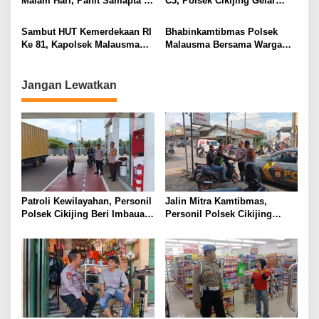
Malam Hari, Panit Samapta II
C3, Polsek Cikijing Gelar
Polsek Cikijing Sambangi
Apel dan Patroli Malam
Kantor Desa Kasturi
Sambut HUT Kemerdekaan RI
Bhabinkamtibmas Polsek
Ke 81, Kapolsek Malausma
Malausma Bersama Warga
Berikan Bantuan Sembako
Pasang Bendera Merah Putih
kepada Warga Kurang Mampu
Sambut HUT Kemerdekaan RI
ke-81
Jangan Lewatkan
Patroli Kewilayahan, Personil
Jalin Mitra Kamtibmas,
Polsek Cikijing Beri Imbauan
Personil Polsek Cikijing
Kepada Security SPBU
Optimalkan Sambang kepada
Pengendara Ojek Pangkalan