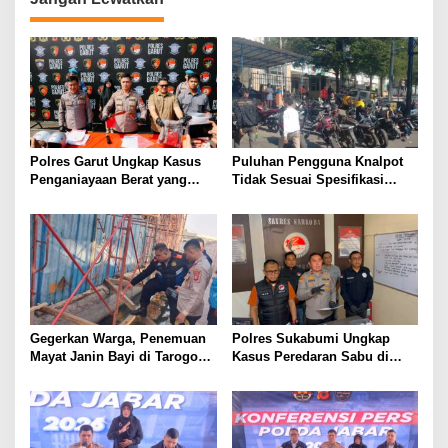
Polres Garut Ungkap Kasus
Puluhan Pengguna Knalpot
Penganiayaan Berat yang
Tidak Sesuai Spesifikasi
Mengakibatkan Korban
Teknis di Wanaraja Terjaring
Meninggal Dunia
Penertiban Polisi
Gegerkan Warga, Penemuan
Polres Sukabumi Ungkap
Mayat Janin Bayi di Tarogong
Kasus Peredaran Sabu di
Kaler.Polisi Lakukan Oleh
Surade dan Ciemas, Tiga
TKP
Tersangka Diamankan