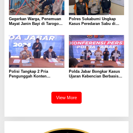
Gegerkan Warga, Penemuan
Polres Sukabumi Ungkap
Mayat Janin Bayi di Tarogong
Kasus Peredaran Sabu di
Kaler.Polisi Lakukan Oleh
Surade dan Ciemas, Tiga
TKP
Tersangka Diamankan
Polisi Tangkap 2 Pria
Polda Jabar Bongkar Kasus
Pengunggah Konten
Ujaran Kebencian Berbasis
Provokasi dan Unggahan
AI, Pelaku Cari Engagement
Palsu Soal Pemerintah di
dan Finansial
Threads
View More