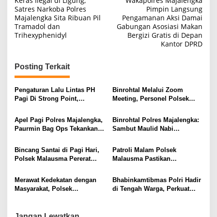
Keras Ilegal di Ligung,
Wakapolres Majalengka
Satres Narkoba Polres
Pimpin Langsung
Majalengka Sita Ribuan Pil
Pengamanan Aksi Damai
Tramadol dan
Gabungan Asosiasi Makan
Trihexyphenidyl
Bergizi Gratis di Depan
Kantor DPRD
Posting Terkait
Pengaturan Lalu Lintas PH
Binrohtal Melalui Zoom
Pagi Di Strong Point,
Meeting, Personel Polsek
Komitmen Polsek Malausma
Malausma Perkuat Keimanan
Layani Masyarakat
dan Integritas dalam
Apel Pagi Polres Majalengka,
Binrohtal Polres Majalengka:
Pelaksanaan Tugas
Paurmin Bag Ops Tekankan
Sambut Maulid Nabi
Disiplin Dan Profesionalisme
Muhammad SAW, Personel
Personel
Tingkatkan Keimanan dan
Bincang Santai di Pagi Hari,
Patroli Malam Polsek
Profesionalisme
Polsek Malausma Pererat
Malausma Pastikan
Kedekatan dengan
Kondusivitas Lingkungan
Masyarakat di Desa Sukadana
Masyarakat Tetap Terjaga
Merawat Kedekatan dengan
Bhabinkamtibmas Polri Hadir
Masyarakat, Polsek
di Tengah Warga, Perkuat
Sumberjaya Intensifkan
Silaturahmi dan Jaga
Sambang Dialogis
Kamtibmas Desa
Jangan Lewatkan