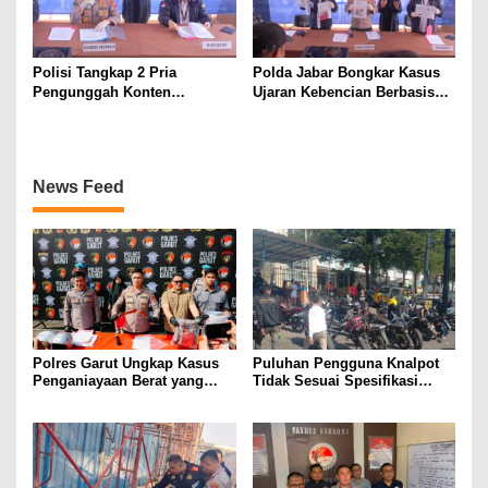
Polisi Tangkap 2 Pria
Polda Jabar Bongkar Kasus
Pengunggah Konten
Ujaran Kebencian Berbasis
Provokasi dan Unggahan
AI, Pelaku Cari Engagement
Palsu Soal Pemerintah di
dan Finansial
Threads
News Feed
Polres Garut Ungkap Kasus
Puluhan Pengguna Knalpot
Penganiayaan Berat yang
Tidak Sesuai Spesifikasi
Mengakibatkan Korban
Teknis di Wanaraja Terjaring
Meninggal Dunia
Penertiban Polisi