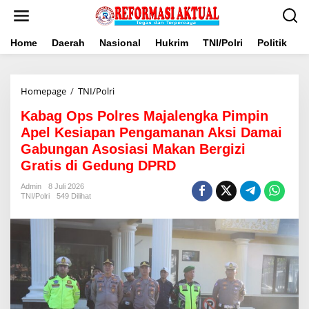
Lewati
ke
konten
Home
Daerah
Nasional
Hukrim
TNI/Polri
Politik
B
Kabag
Homepage
/
TNI/Polri
Ops
Kabag Ops Polres Majalengka Pimpin
Polres
Majalengka
Apel Kesiapan Pengamanan Aksi Damai
Pimpin
Gabungan Asosiasi Makan Bergizi
Apel
Gratis di Gedung DPRD
Kesiapan
Pengamanan
Admin
8 Juli 2026
Aksi
TNI/Polri
549 Dilihat
Damai
Gabungan
Asosiasi
Makan
Bergizi
Gratis
di
Gedung
DPRD