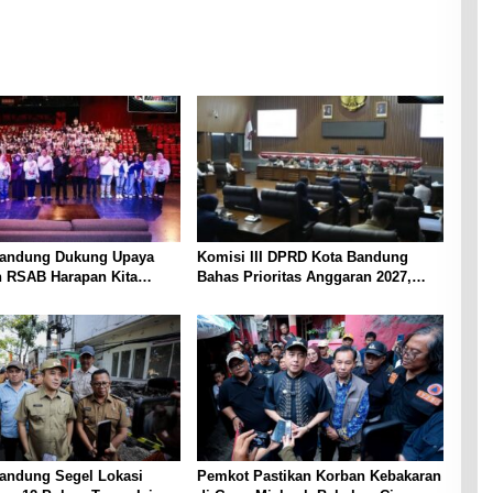
Diskusi hingga Berbagi Informasi
andung Dukung Upaya
Komisi III DPRD Kota Bandung
 RSAB Harapan Kita
Bahas Prioritas Anggaran 2027,
eteksi Dini Thalasemia
Soroti Operasional Damkar, BRT,
hingga Keamanan Siber
andung Segel Lokasi
Pemkot Pastikan Korban Kebakaran