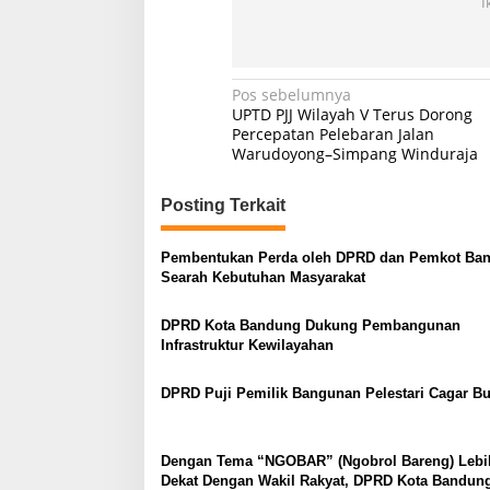
I
Navigasi
Pos sebelumnya
UPTD PJJ Wilayah V Terus Dorong
pos
Percepatan Pelebaran Jalan
Warudoyong–Simpang Winduraja
Posting Terkait
Pembentukan Perda oleh DPRD dan Pemkot Ba
Searah Kebutuhan Masyarakat
DPRD Kota Bandung Dukung Pembangunan
Infrastruktur Kewilayahan
DPRD Puji Pemilik Bangunan Pelestari Cagar B
Dengan Tema “NGOBAR” (Ngobrol Bareng) Lebi
Dekat Dengan Wakil Rakyat, DPRD Kota Bandung