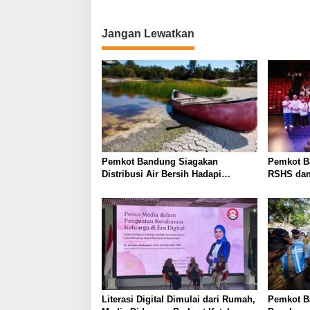
Rapat Koordinasi Bersama Para Jurnalis
Jangan Lewatkan
Pemkot Bandung Siagakan
Pemkot B
Distribusi Air Bersih Hadapi
RSHS dan
Dampak Musim Kemarau
Perkuat D
Literasi Digital Dimulai dari Rumah,
Pemkot B