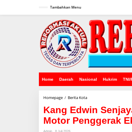
Lewati
ke
Tambahkan Menu
konten
Home
Daerah
Nasional
Hukrim
TNI/
Kang
Homepage
/
Berita Kota
Edwin
Kang Edwin Senjay
Senjaya
Dorong
Motor Penggerak E
UP2K
PKK
Jadi
Admin
8 Juli 2026