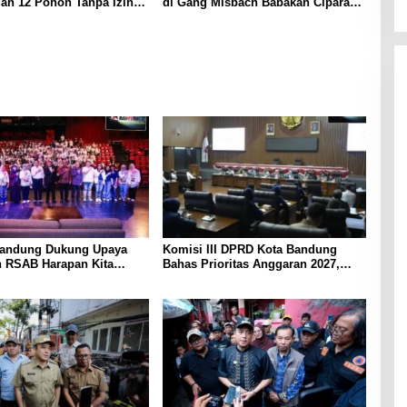
n 12 Pohon Tanpa Izin di
di Gang Misbach Babakan Ciparay
erah
Dapat Bantuan
andung Dukung Upaya
Komisi III DPRD Kota Bandung
 RSAB Harapan Kita
Bahas Prioritas Anggaran 2027,
eteksi Dini Thalasemia
Soroti Operasional Damkar, BRT,
hingga Keamanan Siber