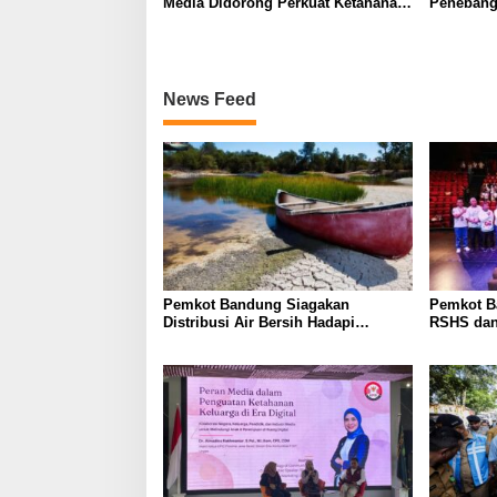
Media Didorong Perkuat Ketahanan
Penebanga
Keluarga
Pasar Cij
News Feed
Pemkot Bandung Siagakan
Pemkot B
Distribusi Air Bersih Hadapi
RSHS dan
Dampak Musim Kemarau
Perkuat D