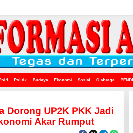
Polri
Politik
Budaya
Ekonomi
Sosial
Olahraga
PEND
a Dorong UP2K PKK Jadi
konomi Akar Rumput