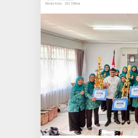
Motor
Berita Kota
261 Dilihat
Penggerak
Ekonomi
Akar
Rumput