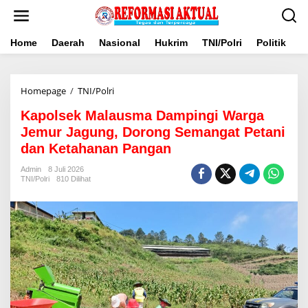
Lewati
ke
konten
Home
Daerah
Nasional
Hukrim
TNI/Polri
Politik
B
Kapolsek
Homepage
/
TNI/Polri
Malausma
Kapolsek Malausma Dampingi Warga
Dampingi
Warga
Jemur Jagung, Dorong Semangat Petani
Jemur
dan Ketahanan Pangan
Jagung,
Dorong
Admin
8 Juli 2026
Semangat
TNI/Polri
810 Dilihat
Petani
dan
Ketahanan
Pangan