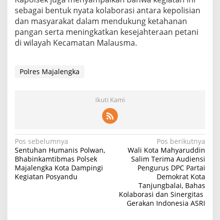
sebagai bentuk nyata kolaborasi antara kepolisian
dan masyarakat dalam mendukung ketahanan
pangan serta meningkatkan kesejahteraan petani
di wilayah Kecamatan Malausma.
Polres Majalengka
Ikuti Kami
Navigasi
Pos sebelumnya
Pos berikutnya
Sentuhan Humanis Polwan,
Wali Kota Mahyaruddin
pos
Bhabinkamtibmas Polsek
Salim Terima Audiensi
Majalengka Kota Dampingi
Pengurus DPC Partai
Kegiatan Posyandu
Demokrat Kota
Tanjungbalai, Bahas
Kolaborasi dan Sinergitas
Gerakan Indonesia ASRI