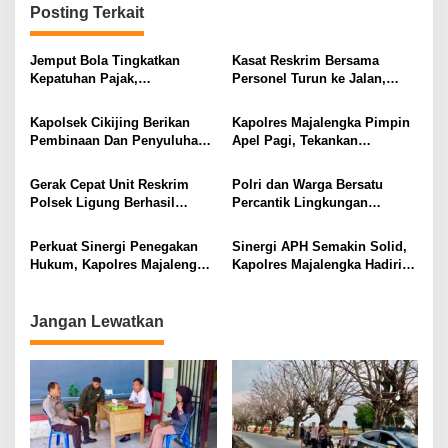
Posting Terkait
Jemput Bola Tingkatkan
Kasat Reskrim Bersama
Kepatuhan Pajak,
Personel Turun ke Jalan,
Bhabinkamtibmas Turut
Berikan Pelayanan Lalu
Kawal Program Setyaki Sapta
Lintas bagi Masyarakat
Kapolsek Cikijing Berikan
Kapolres Majalengka Pimpin
Arga
Pembinaan Dan Penyuluhan
Apel Pagi, Tekankan
Tentang Kenakalan Remaja
Profesionalisme dan
Hingga Aksi Bullying Di
Pelayanan Humanis kepada
Gerak Cepat Unit Reskrim
Polri dan Warga Bersatu
SMAN 1 Cikijing
Masyarakat
Polsek Ligung Berhasil
Percantik Lingkungan
Amankan dan Kembalikan
Sambut HUT Ke-81
Sepeda Motor Milik Warga
Kemerdekaan RI
Perkuat Sinergi Penegakan
Sinergi APH Semakin Solid,
yang Sempat Hilang
Hukum, Kapolres Majalengka
Kapolres Majalengka Hadiri
Laksanakan Kunjungan
Pemusnahan Barang Bukti di
Silaturahmi ke Kejaksaan
Kejaksaan Negeri
Negeri Majalengka
Jangan Lewatkan