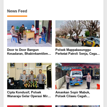
Diamankan
News Feed
Door to Door Bangun
Polsek Mappakasunggu
Kesadaran, Bhabinkamtibmas
Perketat Patroli Senja, Cegah
Pappa Sosialisasikan
Balap Liar Sebelum Ganggu
Layanan 110 dan Semangat
Ketertiban Warga
Kemerdekaan
Cipta Kondusif, Polsek
Amankan Sopir Mabuk,
Wanaraja Gelar Operasi Miras
Polsek Cilawu Cegah
di Wilayah Hukumnya
Kecelakaan di Jalan Raya
Garut–Tasikmalaya