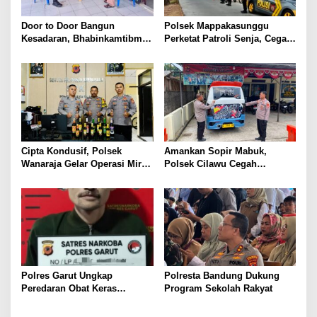
Door to Door Bangun
Polsek Mappakasunggu
Kesadaran, Bhabinkamtibmas
Perketat Patroli Senja, Cegah
Pappa Sosialisasikan
Balap Liar Sebelum Ganggu
Layanan 110 dan Semangat
Ketertiban Warga
Kemerdekaan
Cipta Kondusif, Polsek
Amankan Sopir Mabuk,
Wanaraja Gelar Operasi Miras
Polsek Cilawu Cegah
di Wilayah Hukumnya
Kecelakaan di Jalan Raya
Garut–Tasikmalaya
Polres Garut Ungkap
Polresta Bandung Dukung
Peredaran Obat Keras
Program Sekolah Rakyat
Terbatas Ilegal, Ratusan Butir
dan Dua Orang Berhasil