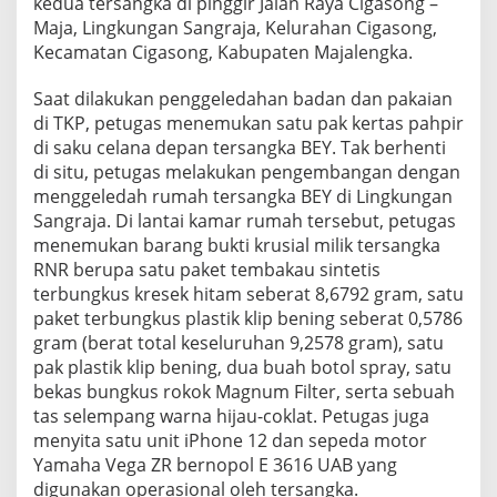
kedua tersangka di pinggir Jalan Raya Cigasong –
Maja, Lingkungan Sangraja, Kelurahan Cigasong,
Kecamatan Cigasong, Kabupaten Majalengka.
Saat dilakukan penggeledahan badan dan pakaian
di TKP, petugas menemukan satu pak kertas pahpir
di saku celana depan tersangka BEY. Tak berhenti
di situ, petugas melakukan pengembangan dengan
menggeledah rumah tersangka BEY di Lingkungan
Sangraja. Di lantai kamar rumah tersebut, petugas
menemukan barang bukti krusial milik tersangka
RNR berupa satu paket tembakau sintetis
terbungkus kresek hitam seberat 8,6792 gram, satu
paket terbungkus plastik klip bening seberat 0,5786
gram (berat total keseluruhan 9,2578 gram), satu
pak plastik klip bening, dua buah botol spray, satu
bekas bungkus rokok Magnum Filter, serta sebuah
tas selempang warna hijau-coklat. Petugas juga
menyita satu unit iPhone 12 dan sepeda motor
Yamaha Vega ZR bernopol E 3616 UAB yang
digunakan operasional oleh tersangka.