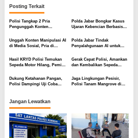
Posting Terkait
Polisi Tangkap 2 Pria
Polda Jabar Bongkar Kasus
Pengunggah Konten
Ujaran Kebencian Berbasis
Provokasi dan Unggahan
AI, Pelaku Cari Engagement
Palsu Soal Pemerintah di
dan Finansial
Unggah Konten Manipulasi AI
Polda Jabar Tindak
Threads
di Media Sosial, Pria di
Penyalahgunaan AI untuk
Cimahi Terancam 12 Tahun
Manipulasi Digital, Penyidik
Penjara
Gandeng 4 Ahli
Hasil KRYD Polisi Temukan
Gerak Cepat Polisi, Amankan
Sepeda Motor Hilang, Pemilik
dan Kembalikan Sepeda
Berikan Apresiasi dan Ucapan
Motor Milik Warga yang
Terima Kasih kepada Polri
Sempat Hilang
Dukung Ketahanan Pangan,
Jaga Lingkungan Pesisir,
Polisi Dampingi Uji Coba
Polisi Tanam Mangrove di
Sistem PMAAS di Sawah
Karangsong
Jangan Lewatkan