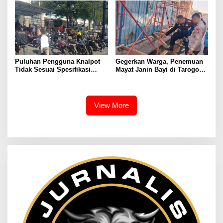
Puluhan Pengguna Knalpot
Gegerkan Warga, Penemuan
Tidak Sesuai Spesifikasi
Mayat Janin Bayi di Tarogong
Teknis di Wanaraja Terjaring
Kaler.Polisi Lakukan Oleh
Penertiban Polisi
TKP
View More