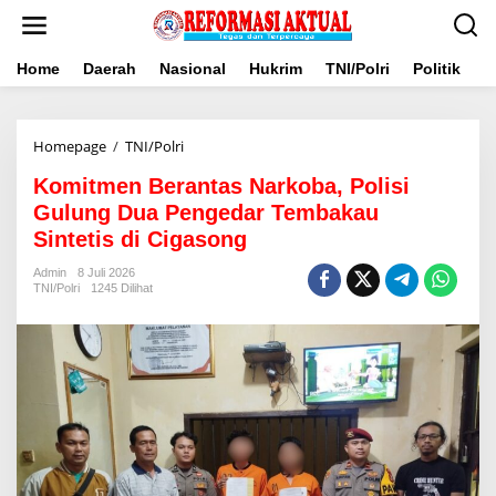
Lewati
ke
konten
Home
Daerah
Nasional
Hukrim
TNI/Polri
Politik
B
Komitmen
Homepage
/
TNI/Polri
Berantas
Komitmen Berantas Narkoba, Polisi
Narkoba,
Polisi
Gulung Dua Pengedar Tembakau
Gulung
Sintetis di Cigasong
Dua
Pengedar
Admin
8 Juli 2026
Tembakau
TNI/Polri
1245 Dilihat
Sintetis
di
Cigasong