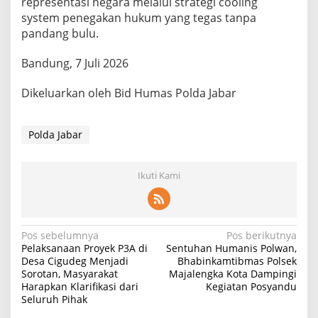
representasi negara melalui strategi cooling
system penegakan hukum yang tegas tanpa
pandang bulu.
Bandung, 7 Juli 2026
Dikeluarkan oleh Bid Humas Polda Jabar
Polda Jabar
Ikuti Kami
Navigasi
Pos sebelumnya
Pos berikutnya
Pelaksanaan Proyek P3A di
Sentuhan Humanis Polwan,
pos
Desa Cigudeg Menjadi
Bhabinkamtibmas Polsek
Sorotan, Masyarakat
Majalengka Kota Dampingi
Harapkan Klarifikasi dari
Kegiatan Posyandu
Seluruh Pihak