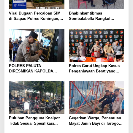
Viral Dugaan Percaloan SIM
Bhabinkamtibmas
di Satpas Polres Kuningan,
Sombalabella Rangkul
Publik Dorong Penelusuran
Pemuda, Ajak Warga Perkuat
dan Penguatan Pengawasan
Kamtibmas dan Semarakkan
HUT Ke-81 RI
POLRES PALUTA
Polres Garut Ungkap Kasus
DIRESMIKAN KAPOLDA
Penganiayaan Berat yang
SUMATERA UTARA DI
Mengakibatkan Korban
GUNUNGTUA
Meninggal Dunia
Puluhan Pengguna Knalpot
Gegerkan Warga, Penemuan
Tidak Sesuai Spesifikasi
Mayat Janin Bayi di Tarogong
Teknis di Wanaraja Terjaring
Kaler.Polisi Lakukan Oleh