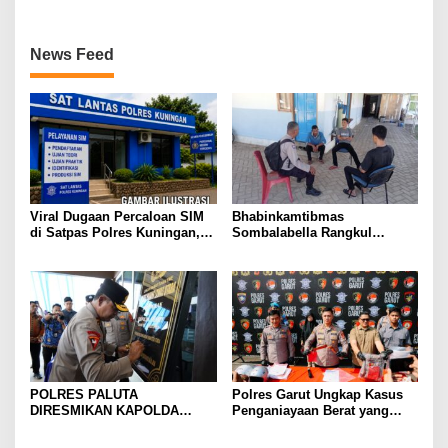
Penertiban Polisi
TKP
News Feed
Viral Dugaan Percaloan SIM
Bhabinkamtibmas
di Satpas Polres Kuningan,
Sombalabella Rangkul
Publik Dorong Penelusuran
Pemuda, Ajak Warga Perkuat
dan Penguatan Pengawasan
Kamtibmas dan Semarakkan
HUT Ke-81 RI
POLRES PALUTA
Polres Garut Ungkap Kasus
DIRESMIKAN KAPOLDA
Penganiayaan Berat yang
SUMATERA UTARA DI
Mengakibatkan Korban
GUNUNGTUA
Meninggal Dunia