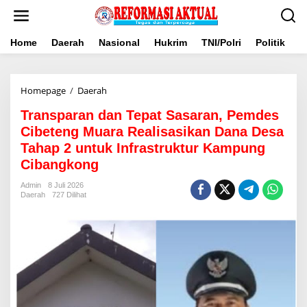
Lewati
ke
konten
Home
Daerah
Nasional
Hukrim
TNI/Polri
Politik
B
Transparan
Homepage
/
Daerah
dan
Transparan dan Tepat Sasaran, Pemdes
Tepat
Sasaran,
Cibeteng Muara Realisasikan Dana Desa
Pemdes
Tahap 2 untuk Infrastruktur Kampung
Cibeteng
Cibangkong
Muara
Realisasikan
Admin
8 Juli 2026
Dana
Daerah
727 Dilihat
Desa
Tahap
2
untuk
Infrastruktur
Kampung
Cibangkong