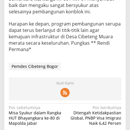
baik dan mengaku sangat bersyukur atas
selesainya pembangunan konblok ini.
Harapan ke depan, program pembangunan serupa
dapat terus berlanjut di titik-titik lain agar
kemajuan infrastruktur di Desa Cibeteng Muara
merata secara keseluruhan. Pungkas ** Rendi
Permana*
Pemdes Cibeteng Bogor
Ikuti Kami
Navigasi
Pos sebelumnya
Pos berikutnya
Misa Syukur dalam Rangka
Ditengah Ketidakpastian
pos
HUT Bhayangkara ke-80 di
Global, PNBP Visa Imigrasi
Mapolda Jabar
Naik 6,42 Persen