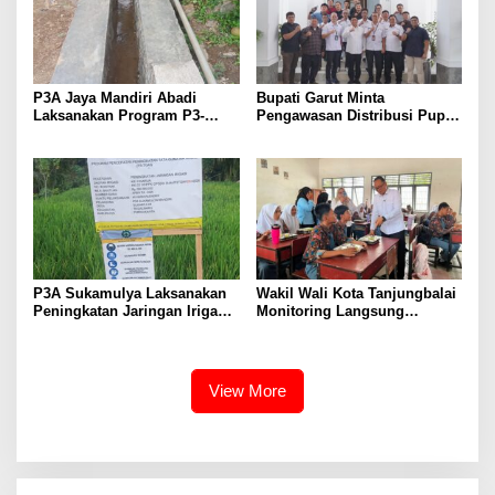
P3A Jaya Mandiri Abadi
Bupati Garut Minta
Laksanakan Program P3-
Pengawasan Distribusi Pupuk
TGAI, Perkuat Jaringan
Bersubsidi Diperketat,
Irigasi di Wanayasa
Pendaftaran RDKK
Dioptimalkan
P3A Sukamulya Laksanakan
Wakil Wali Kota Tanjungbalai
Peningkatan Jaringan Irigasi,
Monitoring Langsung
Dukung Produktivitas
Distribusi MBG di SMA
Pertanian di Tegalwaru
Negeri 2
View More