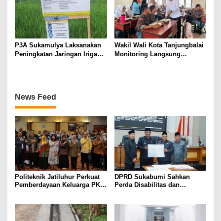
P3A Sukamulya Laksanakan
Wakil Wali Kota Tanjungbalai
Peningkatan Jaringan Irigasi,
Monitoring Langsung
Dukung Produktivitas
Distribusi MBG di SMA
Pertanian di Tegalwaru
Negeri 2
News Feed
Politeknik Jatiluhur Perkuat
DPRD Sukabumi Sahkan
Pemberdayaan Keluarga PKH
Perda Disabilitas dan
melalui Literasi Digital
Sepakati Perubahan KUA-
PPAS 2026