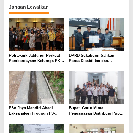
Jangan Lewatkan
Politeknik Jatiluhur Perkuat
DPRD Sukabumi Sahkan
Pemberdayaan Keluarga PKH
Perda Disabilitas dan
melalui Literasi Digital
Sepakati Perubahan KUA-
PPAS 2026
P3A Jaya Mandiri Abadi
Bupati Garut Minta
Laksanakan Program P3-
Pengawasan Distribusi Pupuk
TGAI, Perkuat Jaringan
Bersubsidi Diperketat,
Irigasi di Wanayasa
Pendaftaran RDKK
Dioptimalkan