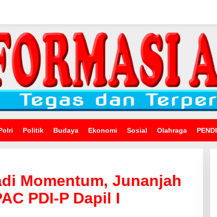
Polri
Politik
Budaya
Ekonomi
Sosial
Olahraga
PEND
adi Momentum, Junanjah
AC PDI-P Dapil I