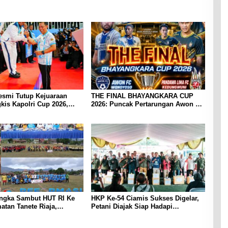
esmi Tutup Kejuaraan
THE FINAL BHAYANGKARA CUP
kis Kapolri Cup 2026,
2026: Puncak Pertarungan Awon FC
 Komitmen Polri Dukung
Wonoyoso vs Pandawa Lima FC
tlet Nasional
Kedungwuni, Siap Mengguncang
Stadion Widya Manggala Krida
ngka Sambut HUT RI Ke
HKP Ke-54 Ciamis Sukses Digelar,
atan Tanete Riaja,
Petani Diajak Siap Hadapi
n Barru, Laksanakan
Tantangan Masa Depan
 Sepak Bola di Lapangan