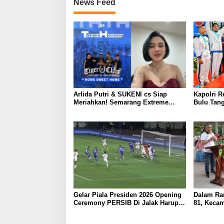
News Feed
Arlida Putri & SUKENI cs Siap
Kapolri R
Meriahkan! Semarang Extreme
Bulu Tang
Lantik Pengurus Baru “Back On
Tegaskan
Track” di Stadion Jatidiri
Prestasi A
Gelar Piala Presiden 2026 Opening
Dalam Ra
Ceremony PERSIB Di Jalak Harupat
81, Kecam
sangat Spektakuler
Kabupate
Turnamen