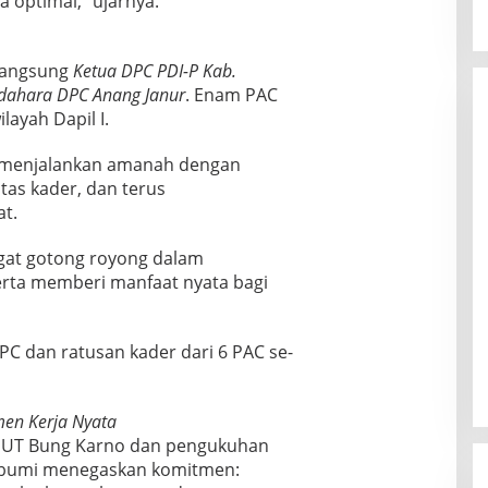
 optimal,” ujarnya.
langsung
Ketua DPC PDI-P Kab.
dahara DPC Anang Janur
. Enam PAC
layah Dapil I.
u menjalankan amanah dengan
tas kader, dan terus
t.
gat gotong royong dalam
erta memberi manfaat nyata bagi
PC dan ratusan kader dari 6 PAC se-
en Kerja Nyata
 HUT Bung Karno dan pengukuhan
kabumi menegaskan komitmen: