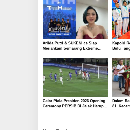
Arlida Putri & SUKENI cs Siap
Kapolri R
Meriahkan! Semarang Extreme
Bulu Tang
Lantik Pengurus Baru “Back On
Tegaskan
Track” di Stadion Jatidiri
Prestasi A
Gelar Piala Presiden 2026 Opening
Dalam Ra
Ceremony PERSIB Di Jalak Harupat
81, Kecam
sangat Spektakuler
Kabupate
Turnamen
Labandu