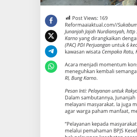
Post Views:
169
Reformaaiaktual.com//
Sukabum
Junanjah Jajah Nurdiansyah, http 
Karno
yang dirangkaikan deng
(PAC) PDI Perjuangan
untuk
6 ke
kawasan wisata
Cempaka Ratu, K
Acara menjadi momentum konsol
meneguhkan kembali semangat
RI, Bung Karno
.
Pesan Inti: Pelayanan untuk Raky
Dalam sambutannya, Junanjah 
melayani masyarakat. Ia jug
agar warga paham manfaat, me
“Pelayanan kepada masyarakat h
melalui pemahaman BPJS Kese