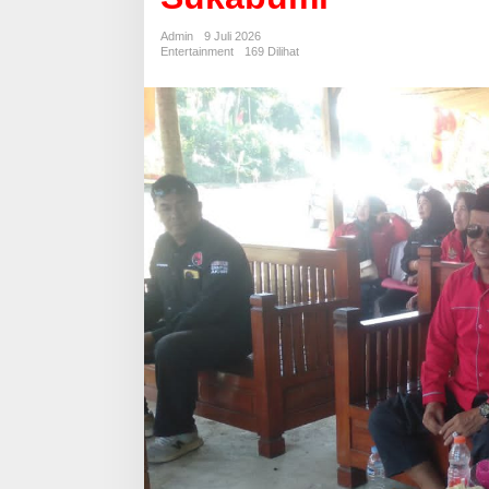
Kukuhkan
6
Admin
9 Juli 2026
PAC
Entertainment
169 Dilihat
PDI-
P
Dapil
I
Sukabumi