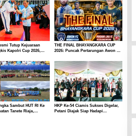
esmi Tutup Kejuaraan
THE FINAL BHAYANGKARA CUP
kis Kapolri Cup 2026,
2026: Puncak Pertarungan Awon FC
 Komitmen Polri Dukung
Wonoyoso vs Pandawa Lima FC
tlet Nasional
Kedungwuni, Siap Mengguncang
Stadion Widya Manggala Krida
ngka Sambut HUT RI Ke
HKP Ke-54 Ciamis Sukses Digelar,
atan Tanete Riaja,
Petani Diajak Siap Hadapi
n Barru, Laksanakan
Tantangan Masa Depan
 Sepak Bola di Lapangan