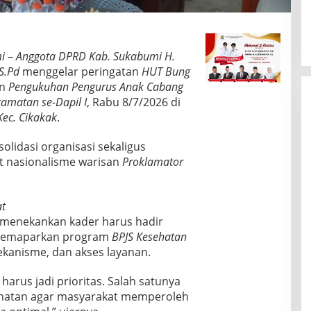
i
–
Anggota DPRD Kab. Sukabumi H.
S.Pd
menggelar peringatan
HUT Bung
an
Pengukuhan Pengurus Anak Cabang
camatan se-Dapil I
, Rabu 8/7/2026 di
ec. Cikakak
.
idasi organisasi sekaligus
 nasionalisme warisan
Proklamator
at
menekankan kader harus hadir
a memaparkan program
BPJS Kesehatan
kanisme, dan akses layanan.
arus jadi prioritas. Salah satunya
hatan agar masyarakat memperoleh