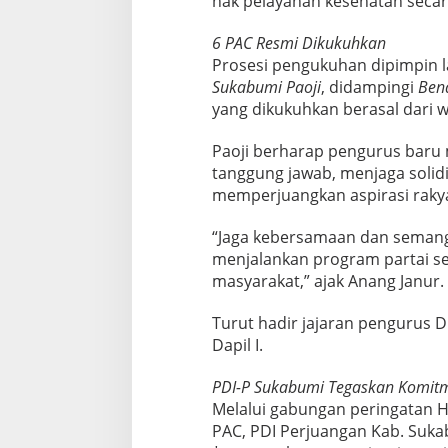
hak pelayanan kesehatan secara
6 PAC Resmi Dikukuhkan
Prosesi pengukuhan dipimpin 
Sukabumi Paoji
, didampingi
Ben
yang dikukuhkan berasal dari wi
Paoji berharap pengurus bar
tanggung jawab, menjaga solidi
memperjuangkan aspirasi rakya
“Jaga kebersamaan dan seman
menjalankan program partai s
masyarakat,” ajak Anang Janur.
Turut hadir jajaran pengurus D
Dapil I.
PDI-P Sukabumi Tegaskan Komitm
Melalui gabungan peringatan
PAC, PDI Perjuangan Kab. Su