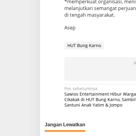
*memperkuat organisasi, meni
melanjutkan semangat perjuang
di tengah masyarakat.
Asep
HUT Bung Karno
I
Navigasi
Pos sebelumnya
Sawios Entertainment Hibur Warga
pos
Cikakak di HUT Bung Karno, Sambil
Santuni Anak Yatim & Jompo
Jangan Lewatkan