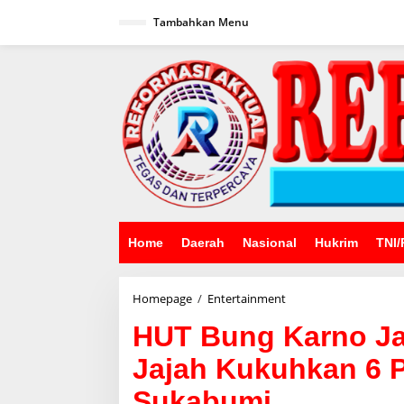
Lewati
ke
Tambahkan Menu
konten
Home
Daerah
Nasional
Hukrim
TNI/
HUT
Homepage
/
Entertainment
Bung
HUT Bung Karno J
Karno
Jadi
Jajah Kukuhkan 6 P
Momentum,
Junanjah
Sukabumi
Jajah