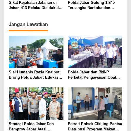
Cikijing Laksanakan Patroli
Sikat Kejahatan Jalanan di
Polda Jabar Gulung 1.245
Malam dan Beri Himbauan
Jabar, 413 Pelaku Diciduk dan
Tersangka Narkoba dan
Kepada Warga
1.016 Motor Disita
Miras, Jutaan Obat Keras
Dimusnahkan
Jangan Lewatkan
Sisi Humanis Razia Knalpot
Polda Jabar dan BNNP
Brong Polda Jabar: Edukasi
Perketat Pengawasan Obat
Pengendara Hingga Ganti
Terlarang, Pemburu
Knalpot Sukarela
Targetkan Jaringan Lintas
Provinsi
Strategi Polda Jabar Dan
Patroli Polsek Cikijing Pantau
Pemprov Jabar Atasi
Distribusi Program Makan