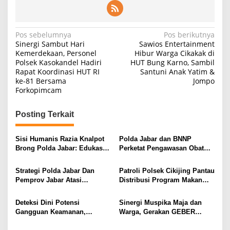
Navigasi
Pos sebelumnya
Pos berikutnya
Sinergi Sambut Hari
Sawios Entertainment
pos
Kemerdekaan, Personel
Hibur Warga Cikakak di
Polsek Kasokandel Hadiri
HUT Bung Karno, Sambil
Rapat Koordinasi HUT RI
Santuni Anak Yatim &
ke-81 Bersama
Jompo
Forkopimcam
Posting Terkait
Sisi Humanis Razia Knalpot
Polda Jabar dan BNNP
Brong Polda Jabar: Edukasi
Perketat Pengawasan Obat
Pengendara Hingga Ganti
Terlarang, Pemburu
Knalpot Sukarela
Targetkan Jaringan Lintas
Strategi Polda Jabar Dan
Patroli Polsek Cikijing Pantau
Provinsi
Pemprov Jabar Atasi
Distribusi Program Makan
Kejahatan Jalanan
Bergizi Gratis di SPPG Desa
Sindangpanji
Deteksi Dini Potensi
Sinergi Muspika Maja dan
Gangguan Keamanan,
Warga, Gerakan GEBER
Bhabinkamtibmas Polsek
Bersihkan Desa Cipicung