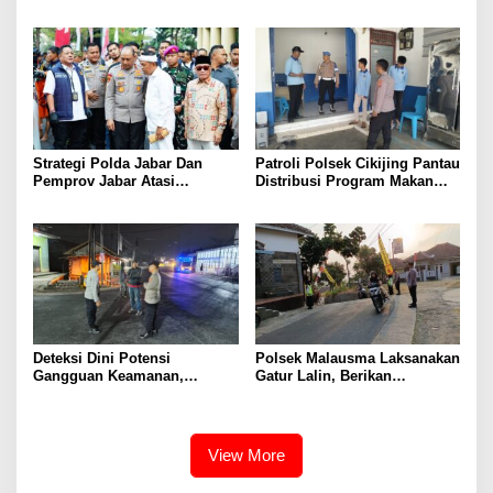
Pengendara Hingga Ganti
Terlarang, Pemburu
Knalpot Sukarela
Targetkan Jaringan Lintas
Provinsi
Strategi Polda Jabar Dan
Patroli Polsek Cikijing Pantau
Pemprov Jabar Atasi
Distribusi Program Makan
Kejahatan Jalanan
Bergizi Gratis di SPPG Desa
Sindangpanji
Deteksi Dini Potensi
Polsek Malausma Laksanakan
Gangguan Keamanan,
Gatur Lalin, Berikan
Bhabinkamtibmas Polsek
Pelayanan dan Rasa Aman
Cikijing Laksanakan Patroli
Bagi Pengguna Jalan
Malam dan Beri Himbauan
Kepada Warga
View More