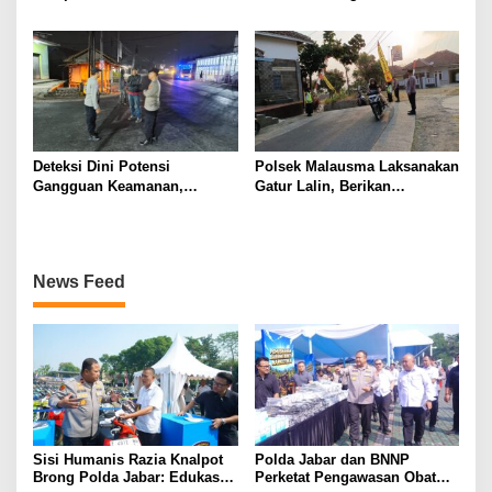
Kejahatan Jalanan
Bergizi Gratis di SPPG Desa
Sindangpanji
Deteksi Dini Potensi
Polsek Malausma Laksanakan
Gangguan Keamanan,
Gatur Lalin, Berikan
Bhabinkamtibmas Polsek
Pelayanan dan Rasa Aman
Cikijing Laksanakan Patroli
Bagi Pengguna Jalan
Malam dan Beri Himbauan
Kepada Warga
News Feed
Sisi Humanis Razia Knalpot
Polda Jabar dan BNNP
Brong Polda Jabar: Edukasi
Perketat Pengawasan Obat