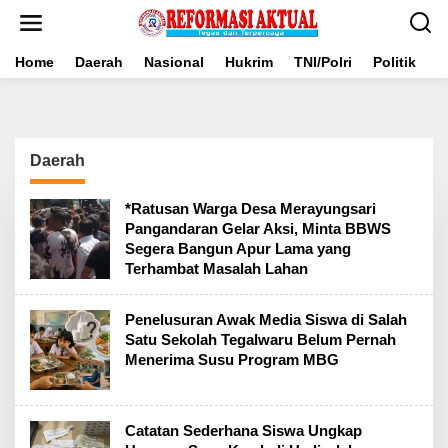
Lewati
ke
konten
Home
Daerah
Nasional
Hukrim
TNI/Polri
Politik
B
Daerah
*Ratusan Warga Desa Merayungsari
Pangandaran Gelar Aksi, Minta BBWS
Segera Bangun Apur Lama yang
Terhambat Masalah Lahan
Penelusuran Awak Media Siswa di Salah
Satu Sekolah Tegalwaru Belum Pernah
Menerima Susu Program MBG
Catatan Sederhana Siswa Ungkap