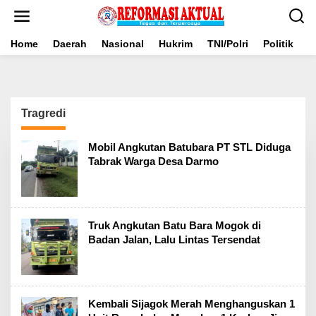
Lewati
ke
konten
Home
Daerah
Nasional
Hukrim
TNI/Polri
Politik
B
Tragredi
Mobil Angkutan Batubara PT STL Diduga
Tabrak Warga Desa Darmo
Truk Angkutan Batu Bara Mogok di
Badan Jalan, Lalu Lintas Tersendat
Kembali Sijagok Merah Menghanguskan 1