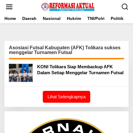
Lewati
ke
konten
Home
Daerah
Nasional
Hukrim
TNI/Polri
Politik
B
Asosiasi Futsal Kabupaten (AFK) Tolikara sukses
menggelar Turnamen Futsal
KONI Tolikara Siap Membackup AFK
Dalam Setiap Menggelar Turnamen Futsal
Lihat Selengkapnya