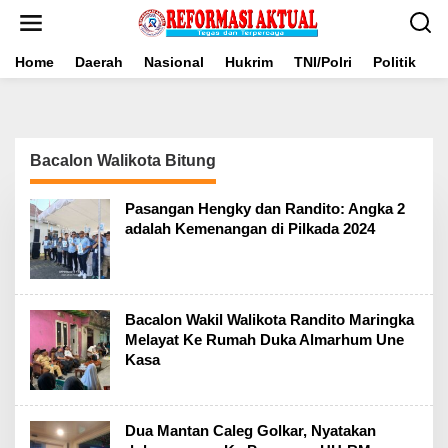
Lewati
ke
konten
Home
Daerah
Nasional
Hukrim
TNI/Polri
Politik
B
Bacalon Walikota Bitung
Pasangan Hengky dan Randito: Angka 2
adalah Kemenangan di Pilkada 2024
Bacalon Wakil Walikota Randito Maringka
Melayat Ke Rumah Duka Almarhum Une
Kasa
Dua Mantan Caleg Golkar, Nyatakan