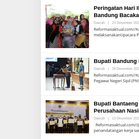
Peringatan Hari 
Bandung Bacakan
Daerah
|
23 Desember 20
Reformasiaktual.com//
melaksanakanUpacara Pe
Bupati Bandung 
Daerah
|
29 Desember 20
Reformasiaktual.com//
Pegawai Negeri Sipil (PN
Bupati Bantaeng
Perusahaan Nasi
Daerah
|
13 Desember 20
Reformasiaktual.com//J
penandatangan kerja s