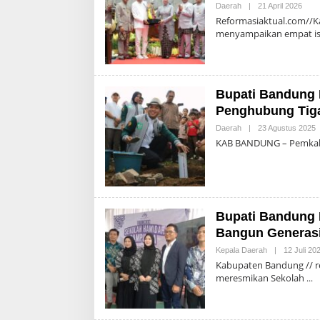
Oleh
Daerah
|
21 April 2026
Admi
Reformasiaktual.com//
menyampaikan empat is
Bupati Bandung 
Penghubung Tig
O
Daerah
|
23 Agustus 2025
A
KAB BANDUNG – Pemkab 
Bupati Bandung
Bangun Generasi 
Kepala Daerah
|
12 Juli 20
Kabupaten Bandung // r
meresmikan Sekolah