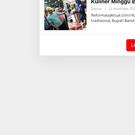
Kuliner Minggu 
Daerah
|
21 November 20
Reformasiaktual.com//K
tradisional, Bupati Ba
L