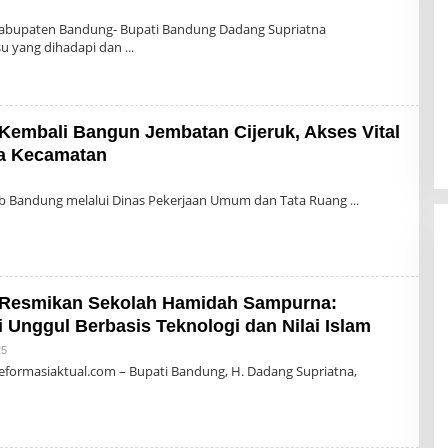
n
Kabupaten Bandung- Bupati Bandung Dadang Supriatna
u yang dihadapi dan
Kembali Bangun Jembatan Cijeruk, Akses Vital
a Kecamatan
leh
dmin
Bandung melalui Dinas Pekerjaan Umum dan Tata Ruang
 Resmikan Sekolah Hamidah Sampurna:
Unggul Berbasis Teknologi dan Nilai Islam
Oleh
25
Admin
eformasiaktual.com – Bupati Bandung, H. Dadang Supriatna,