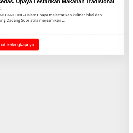
Bedas, Upaya Lestarikan Makanan Tradisional
Oleh
21
Admin
AB.BANDUNG-Dalam upaya melestarikan kuliner lokal dan
ndung Dadang Supriatna meresmikan
ihat Selengkapnya