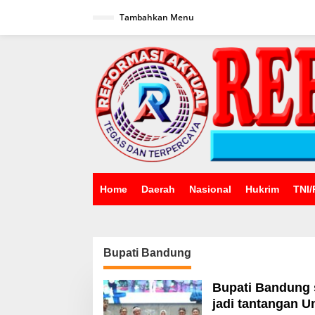
Lewati
ke
Tambahkan Menu
konten
Home
Daerah
Nasional
Hukrim
TNI/
Bupati Bandung
Bupati Bandung 
jadi tantangan 