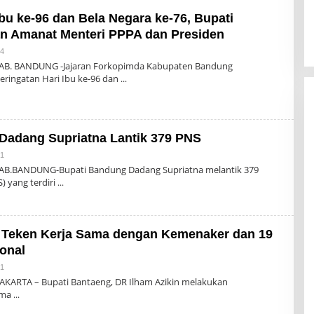
Ibu ke-96 dan Bela Negara ke-76, Bupati
 Amanat Menteri PPPA dan Presiden
Oleh
24
Admin
KAB. BANDUNG -Jajaran Forkopimda Kabupaten Bandung
ringatan Hari Ibu ke-96 dan
Dadang Supriatna Lantik 379 PNS
Oleh
21
Admin
KAB.BANDUNG-Bupati Bandung Dadang Supriatna melantik 379
S) yang terdiri
 Teken Kerja Sama dengan Kemenaker dan 19
onal
Oleh
21
Admin
AKARTA – Bupati Bantaeng, DR Ilham Azikin melakukan
ama