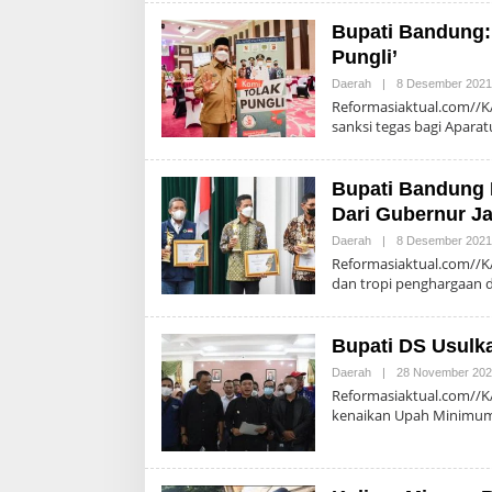
Bupati Bandung:
Pungli’
Daerah
|
8 Desember 2021
Reformasiaktual.com//
sanksi tegas bagi Aparat
Bupati Bandung 
Dari Gubernur J
Daerah
|
8 Desember 2021
Reformasiaktual.com//
dan tropi penghargaan 
Bupati DS Usul
Daerah
|
28 November 20
Reformasiaktual.com//
kenaikan Upah Minimu