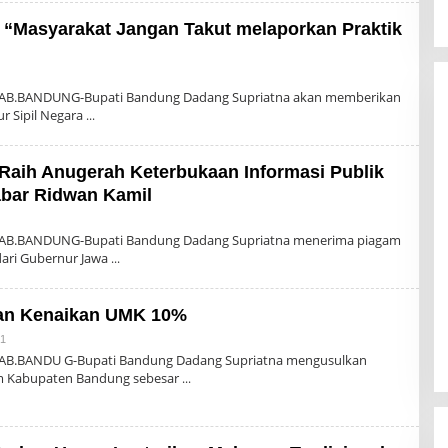
 “Masyarakat Jangan Takut melaporkan Praktik
Oleh
Admin
KAB.BANDUNG-Bupati Bandung Dadang Supriatna akan memberikan
ur Sipil Negara
Raih Anugerah Keterbukaan Informasi Publik
abar Ridwan Kamil
Oleh
Admin
KAB.BANDUNG-Bupati Bandung Dadang Supriatna menerima piagam
dari Gubernur Jawa
kan Kenaikan UMK 10%
Oleh
21
Admin
KAB.BANDU G-Bupati Bandung Dadang Supriatna mengusulkan
m Kabupaten Bandung sebesar