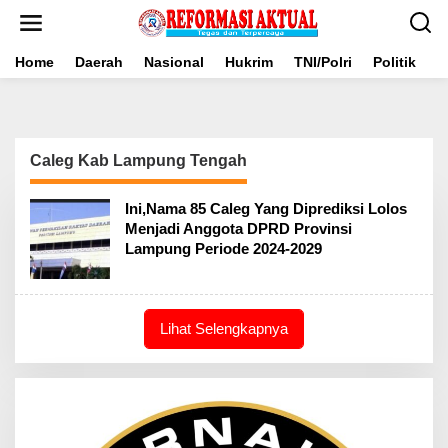
Lewati
ke
konten
Home
Daerah
Nasional
Hukrim
TNI/Polri
Politik
B
Caleg Kab Lampung Tengah
Ini,Nama 85 Caleg Yang Diprediksi Lolos
Menjadi Anggota DPRD Provinsi
Lampung Periode 2024-2029
Lihat Selengkapnya