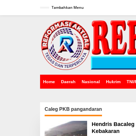
Lewati
ke
Tambahkan Menu
konten
Home
Daerah
Nasional
Hukrim
TNI/
Caleg PKB pangandaran
Hendris Bacaleg
Kebakaran