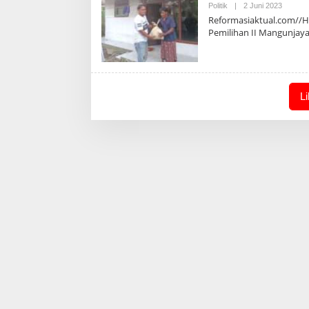
Oleh
Politik
|
2 Juni 2023
Admin
Reformasiaktual.com//Hen
Pemilihan II Mangunjay
L