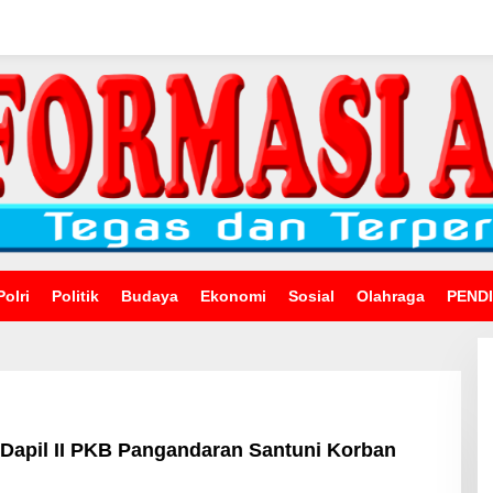
Polri
Politik
Budaya
Ekonomi
Sosial
Olahraga
PEND
 Dapil II PKB Pangandaran Santuni Korban