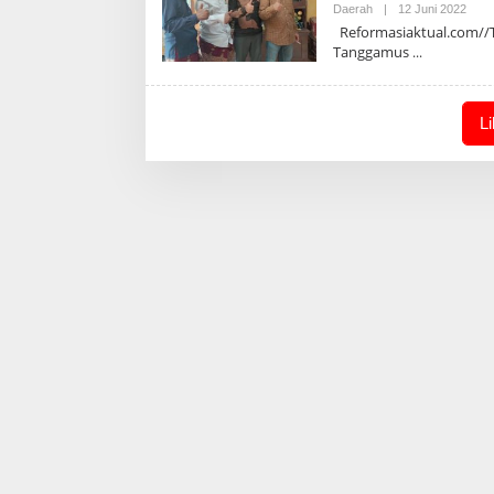
Oleh
Daerah
|
12 Juni 2022
Admi
Reformasiaktual.com//Ta
Tanggamus
L