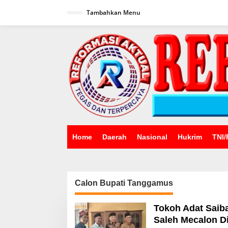
Lewati
ke
Tambahkan Menu
konten
Home
Daerah
Nasional
Hukrim
TNI/
Calon Bupati Tanggamus
Tokoh Adat Saib
Saleh Mecalon Di