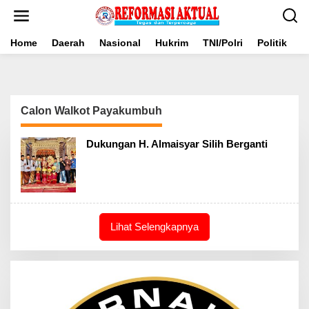
Lewati
ke
konten
Home
Daerah
Nasional
Hukrim
TNI/Polri
Politik
B
Calon Walkot Payakumbuh
Dukungan H. Almaisyar Silih Berganti
Lihat Selengkapnya