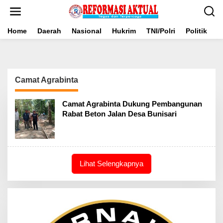
Lewati
ke
konten
Home
Daerah
Nasional
Hukrim
TNI/Polri
Politik
B
Camat Agrabinta
Camat Agrabinta Dukung Pembangunan
Rabat Beton Jalan Desa Bunisari
Lihat Selengkapnya