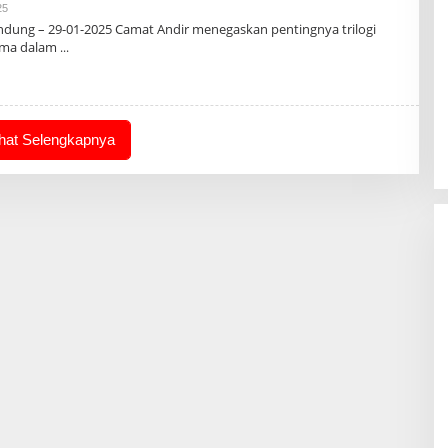
Oleh
25
Admin
dung – 29-01-2025 Camat Andir menegaskan pentingnya trilogi
ama dalam
ihat Selengkapnya