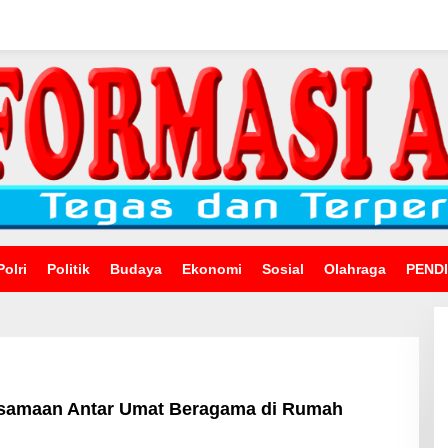
Polri
Politik
Budaya
Ekonomi
Sosial
Olahraga
PEND
samaan Antar Umat Beragama di Rumah