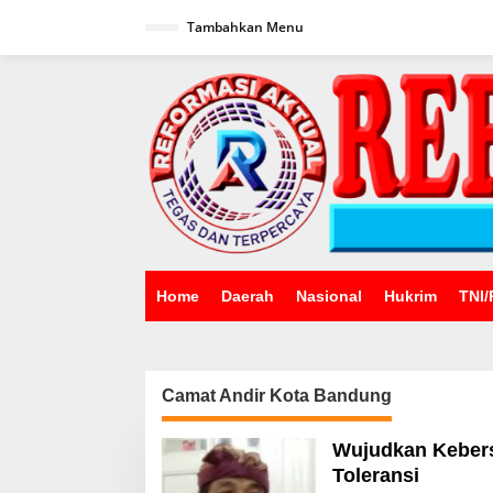
Lewati
ke
Tambahkan Menu
konten
Home
Daerah
Nasional
Hukrim
TNI/
Camat Andir Kota Bandung
Wujudkan Keber
Toleransi