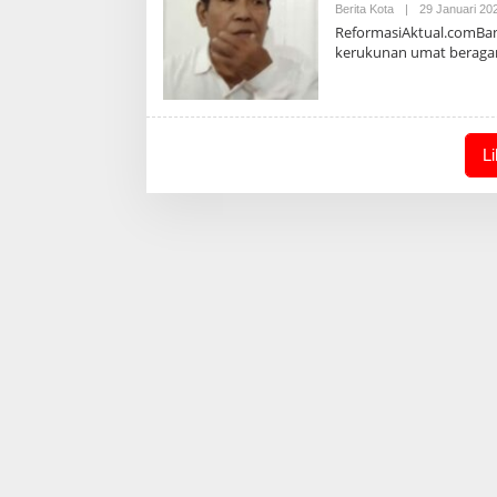
Berita Kota
|
29 Januari 20
ReformasiAktual.comBan
kerukunan umat berag
L