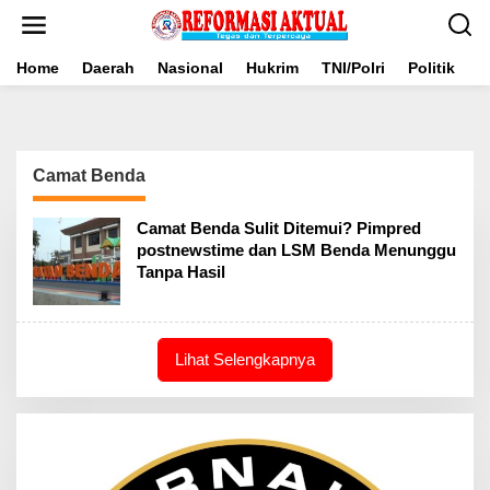
Lewati
ke
konten
Home
Daerah
Nasional
Hukrim
TNI/Polri
Politik
B
Camat Benda
Camat Benda Sulit Ditemui? Pimpred
postnewstime dan LSM Benda Menunggu
Tanpa Hasil
Lihat Selengkapnya