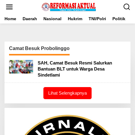
Lewati
ke
konten
Home
Daerah
Nasional
Hukrim
TNI/Polri
Politik
B
Camat Besuk Probolinggo
SAH, Camat Besuk Resmi Salurkan
Bantuan BLT untuk Warga Desa
Sindetlami
Lihat Selengkapnya