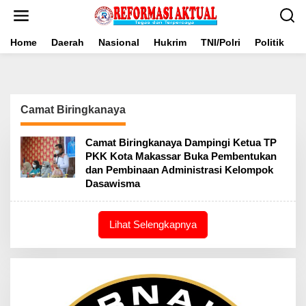
Lewati
ke
konten
Home
Daerah
Nasional
Hukrim
TNI/Polri
Politik
B
Camat Biringkanaya
Camat Biringkanaya Dampingi Ketua TP
PKK Kota Makassar Buka Pembentukan
dan Pembinaan Administrasi Kelompok
Dasawisma
Lihat Selengkapnya