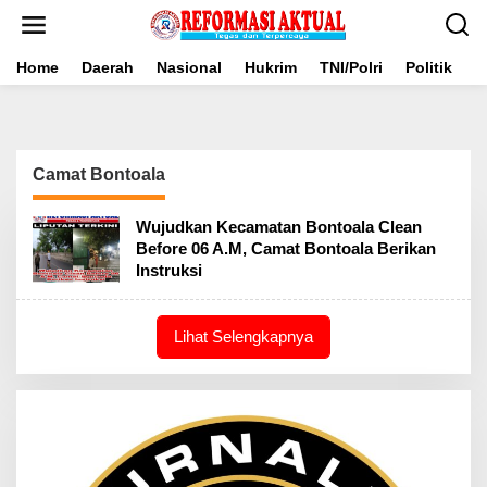
Lewati
ke
konten
Home
Daerah
Nasional
Hukrim
TNI/Polri
Politik
B
Camat Bontoala
Wujudkan Kecamatan Bontoala Clean
Before 06 A.M, Camat Bontoala Berikan
Instruksi
Lihat Selengkapnya