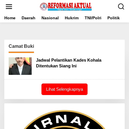
Lewati
ke
konten
Home
Daerah
Nasional
Hukrim
TNI/Polri
Politik
B
Camat Buki
Jadwal Pelantikan Kades Kohala
Ditentukan Siang Ini
Lihat Selengkapnya