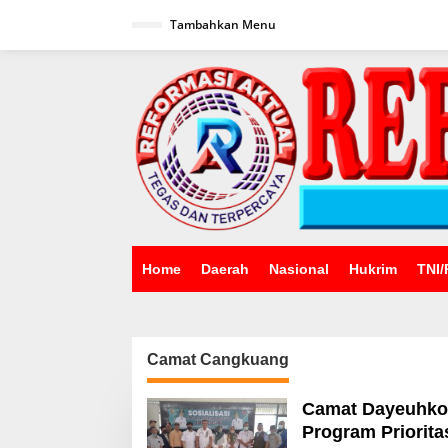
Lewati
ke
Tambahkan Menu
konten
Home
Daerah
Nasional
Hukrim
TNI/
Camat Cangkuang
Camat Dayeuhkol
Program Priorit