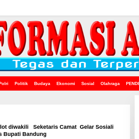
Polri
Politik
Budaya
Ekonomi
Sosial
Olahraga
PEND
ot diwakili Seketaris Camat Gelar Sosiali
as Bupati Bandung