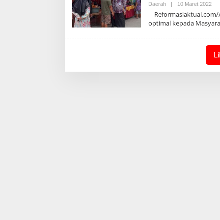
Ole
Daerah
|
10 Maret 2022
Adm
Reformasiaktual.com//
optimal kepada Masyar
L