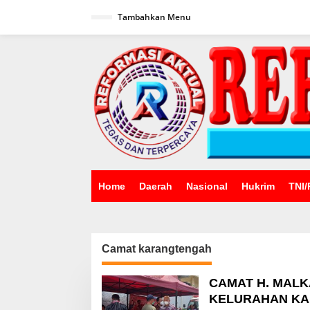
Lewati
ke
Tambahkan Menu
konten
Home
Daerah
Nasional
Hukrim
TNI/
Camat karangtengah
CAMAT H. MALKA
KELURAHAN KA