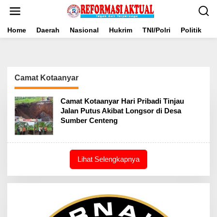
Lewati
ke
konten
Home
Daerah
Nasional
Hukrim
TNI/Polri
Politik
B
Camat Kotaanyar
Camat Kotaanyar Hari Pribadi Tinjau
Jalan Putus Akibat Longsor di Desa
Sumber Centeng
Lihat Selengkapnya