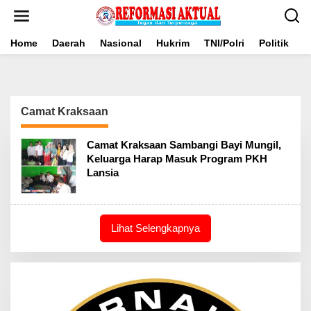
Lewati
ke
konten
Home
Daerah
Nasional
Hukrim
TNI/Polri
Politik
B
Camat Kraksaan
Camat Kraksaan Sambangi Bayi Mungil,
Keluarga Harap Masuk Program PKH
Lansia
Lihat Selengkapnya